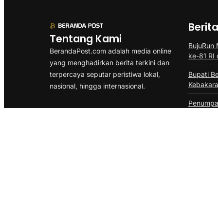
Berit
Tentang Kami
BujuRun
BerandaPost.com adalah media online
ke-81 RI 
yang menghadirkan berita terkini dan
terpercaya seputar peristiwa lokal,
Bupati B
Kebakara
nasional, hingga internasional.
Penumpa
Kami hadir dengan gaya penulisan ringan,
Balikpap
cepat, dan mudah dipahami, agar
Mal Lem
pembaca selalu mendapat informasi
Kaltim S
terbaru tentang pemerintahan, ekonomi,
infrastruktur, hingga isu publik lainnya.
ISRA 202
Regional
@Copyright {{Berandapost}}. All Rights Reserved