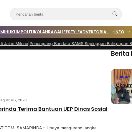
MI
HUKUM
POLITIK
OLAHRAGA
LIFESTYLE
ADVERTORIAL
INFO
Milono
|
Penumpang Bandara SAMS Sepinggan Balikpapan Belum Sta
Berita
HUKUM
Oknum 
Polda K
Agustus 7, 2026
inda Terima Bantuan UEP Dinas Sosial
.COM, SAMARINDA – Upaya mengurangi angka