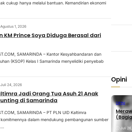
dak cukup hanya melalui bantuan. Kemandirian ekonomi
Agustus 1, 2026
 KM Prince Soya Diduga Berasal dari
i
.COM, SAMARINDA – Kantor Kesyahbandaran dan
buhan (KSOP) Kelas I Samarinda menyelidiki penyebab
Opini
Juli 24, 2026
altimra Jadi Orang Tua Asuh 21 Anak
Stunting di Samarinda
OPINI
Merawa
.COM, SAMARINDA – PT PLN UID Kaltimra
(Bagia
 komitmennya dalam mendukung pembangunan sumber
...
Juli 26