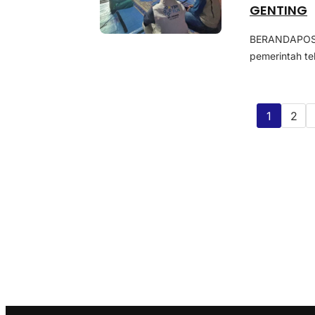
GENTING
BERANDAPOST.
pemerintah te
1
2