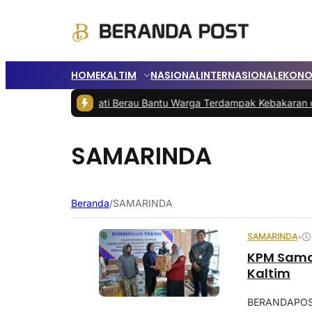
HOME
KALTIM
NASIONAL
INTERNASIONAL
EKONO
ai Barat
|
Bupati Berau Bantu Warga Terdampak Kebakaran di Jalan 
SAMARINDA
Beranda
/
SAMARINDA
SAMARINDA
•
KPM Samar
Kaltim
BERANDAPOST