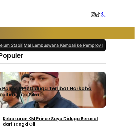
bil
|
Mal Lembuswana Kembali ke Pemprov Kaltim Setelah 30 Tahun
|
 Populer
Polres PPU Diduga Terlibat Narkoba,
altim: Kita Sikat!
Kebakaran KM Prince Soya Diduga Berasal
dari Tangki Oli