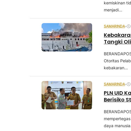
kemiskinan ti
menjadi...
SAMARINDA
•
Kebakaran
Tangki Ol
BERANDAPOST
Otoritas Pela
kebakaran...
SAMARINDA
•
PLN UID K
Berisiko 
BERANDAPOST
mempertegas
daya manusia.