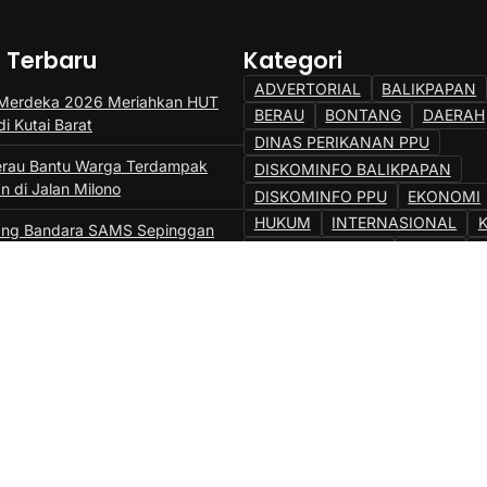
a Terbaru
Kategori
ADVERTORIAL
BALIKPAPAN
 Merdeka 2026 Meriahkan HUT
BERAU
BONTANG
DAERAH
di Kutai Barat
DINAS PERIKANAN PPU
erau Bantu Warga Terdampak
DISKOMINFO BALIKPAPAN
n di Jalan Milono
DISKOMINFO PPU
EKONOMI
HUKUM
INTERNASIONAL
ng Bandara SAMS Sepinggan
KPU BALIKPAPAN
KUBAR
an Belum Stabil
KUTIM
LIFESTYLE
MAHAK
buswana Kembali ke Pemprov
NASIONAL
OLAHRAGA
OP
etelah 30 Tahun
PASER
POLITIK
PPU
SAMARINDA
TOPIK
Uncate
6, Pertamina Patra Niaga
 Kalimantan Borong Award