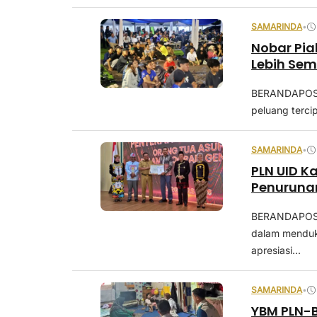
SAMARINDA
•
Nobar Pial
Lebih Se
BERANDAPOST.
peluang terci
SAMARINDA
•
PLN UID K
Penuruna
BERANDAPOST
dalam menduk
apresiasi...
SAMARINDA
•
YBM PLN-B