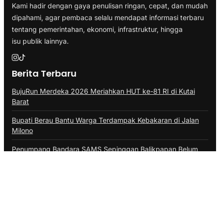
Kami hadir dengan gaya penulisan ringan, cepat, dan mudah
dipahami, agar pembaca selalu mendapat informasi terbaru
tentang pemerintahan, ekonomi, infrastruktur, hingga
isu publik lainnya.
Berita Terbaru
BujuRun Merdeka 2026 Meriahkan HUT ke-81 RI di Kutai
Barat
Bupati Berau Bantu Warga Terdampak Kebakaran di Jalan
Milono
Penumpang Bandara SAMS Sepinggan Balikpapan Belum
Stabil
Mal Lembuswana Kembali ke Pemprov Kaltim Setelah 30
Tahun
ISRA 2026, Pertamina Patra Niaga Regional Kalimantan
Borong Award