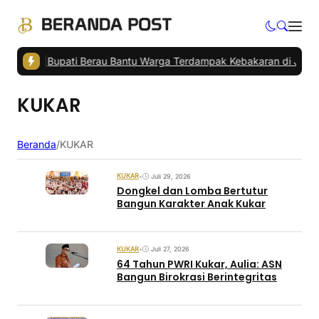
 Barat
|
Bupati Berau Bantu Warga Terdampak Kebakaran di Jalan Mi
KUKAR
Beranda
/
KUKAR
KUKAR
•
Juli 29, 2026
Dongkel dan Lomba Bertutur
Bangun Karakter Anak Kukar
KUKAR
•
Juli 27, 2026
64 Tahun PWRI Kukar, Aulia: ASN
Bangun Birokrasi Berintegritas