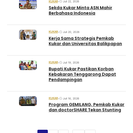
KUKAR
•
Juli 22, 2026
Sekda Kukar Minta ASN Mahir
Berbahasa Indonesia
KUKAR
•
Juli 20, 2026
Kerja Sama Strategis Pemkab
Kukar dan Universitas Balikpapan
KUKAR
•
Juli 19, 2026
Bupati Kukar Pastikan Korban
Kebakaran Tenggarong Dapat
Pendampingan
KUKAR
•
Juli 16, 2026
Program GEMILANG, Pemkab Kukar
dan doctorSHARE Tekan Stunting