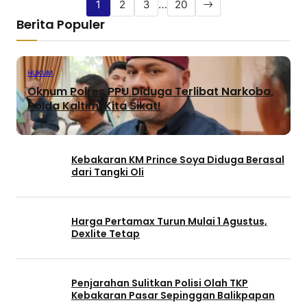
1
2
3
…
20
Berita Populer
HUKUM
Oknum Polres PPU Diduga Terlibat Narkoba,
Polda Kaltim: Kita Sikat!
Kebakaran KM Prince Soya Diduga Berasal
dari Tangki Oli
Harga Pertamax Turun Mulai 1 Agustus,
Dexlite Tetap
Penjarahan Sulitkan Polisi Olah TKP
Kebakaran Pasar Sepinggan Balikpapan