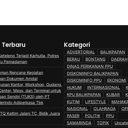
a Terbaru
Kategori
ADVERTORIAL
BALIKPAPAN
teleng Terjadi Karhutla, Polres
BERAU
BONTANG
DAERAH
tu Pemadaman
DINAS PERIKANAN PPU
man Rencana Kegiatan
DISKOMINFO BALIKPAPAN
nan Dokumen Amdal
DISKOMINFO PPU
EKONOMI
nan Kantor, Workshop, Gudang,
HUKUM
INTERNASIONAL
Center, Mess, dan Terminal untuk
KPU BALIKPAPAN
KUBAR
gan Sendiri (TUKS) oleh PT
KUTIM
LIFESTYLE
MAHAK
Herindo Adiperkasa Tbk
NASIONAL
OLAHRAGA
OP
TQ Kaltim Jalani TC, Bidik Juara
PASER
POLITIK
PPU
SAMARINDA
TOPIK
Uncate