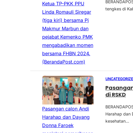
BERANDAPOST.
Ketua TP-PKK PPU
tengkes di Ka
Linda Romauli Siregar
(tiga kiri) bersama Pj
Makmur Marbun dan
pejabat Kemenko PMK
mengabadikan momen
bersama FHBN 2024.
(BerandaPost.com)
UNCATEGORIZ
Pasangan
di RSKD
BERANDAPOST
Pasangan calon Andi
Harahap dan 
Harahap dan Dayang
kesehatan...
Donna Faroek