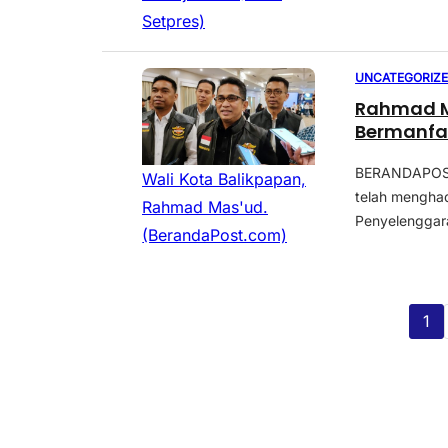
Setpres)
UNCATEGORIZ
Rahmad M
Bermanfa
BERANDAPOST
Wali Kota Balikpapan,
telah menghad
Rahmad Mas'ud.
Penyelenggara
(BerandaPost.com)
1