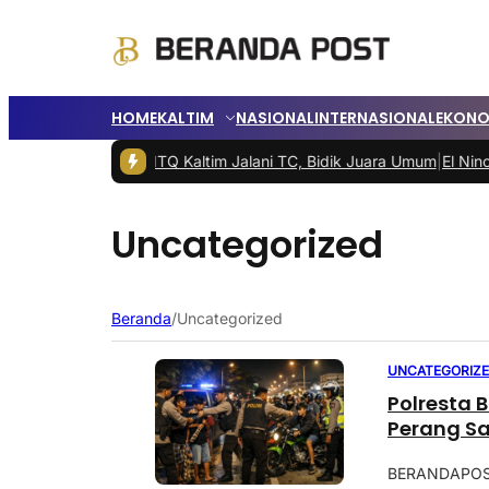
HOME
KALTIM
NASIONAL
INTERNASIONAL
EKONO
an
|
Kafilah MTQ Kaltim Jalani TC, Bidik Juara Umum
|
El Nino Kuat, S
Uncategorized
Beranda
/
Uncategorized
UNCATEGORIZ
Polresta 
Perang S
BERANDAPOST