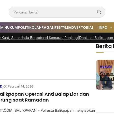
MI
HUKUM
POLITIK
OLAHRAGA
LIFESTYLE
ADVERTORIAL
INFO
amarinda Berpotensi Kemarau Panjang
|
Danlanal Balikpapan Tinjau B
Berita
HUKUM
Oknum 
Polda K
ED
•
Februari 14, 2026
Balikpapan Operasi Anti Balap Liar dan
arung saat Ramadan
.COM, BALIKPAPAN – Polresta Balikpapan menyiapkan