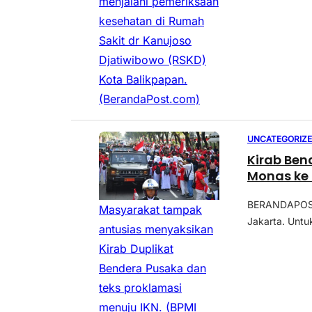
menjalani pemeriksaan
kesehatan di Rumah
Sakit dr Kanujoso
Djatiwibowo (RSKD)
Kota Balikpapan.
(BerandaPost.com)
UNCATEGORIZ
Kirab Ben
Monas ke 
BERANDAPOST.
Masyarakat tampak
Jakarta. Untuk
antusias menyaksikan
Kirab Duplikat
Bendera Pusaka dan
teks proklamasi
menuju IKN. (BPMI