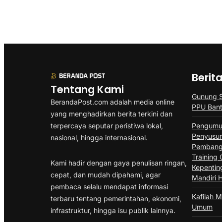
Berit
Tentang Kami
Gunung Se
BerandaPost.com adalah media online
PPU Ban
yang menghadirkan berita terkini dan
terpercaya seputar peristiwa lokal,
Pengumu
Penyusu
nasional, hingga internasional.
Pembangu
Training 
Kami hadir dengan gaya penulisan ringan,
Kepentin
cepat, dan mudah dipahami, agar
Mandiri 
pembaca selalu mendapat informasi
Kafilah M
terbaru tentang pemerintahan, ekonomi,
Umum
infrastruktur, hingga isu publik lainnya.