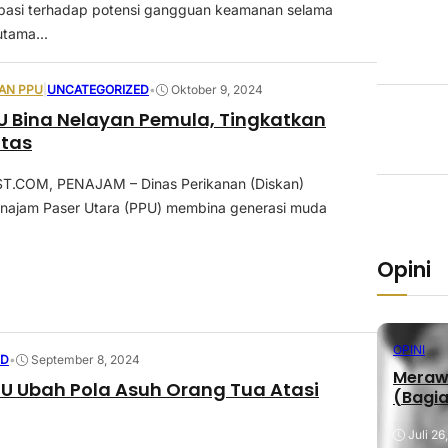
ipasi terhadap potensi gangguan keamanan selama
tama...
NAN PPU
|
UNCATEGORIZED
•
Oktober 9, 2024
U Bina Nelayan Pemula, Tingkatkan
itas
.COM, PENAJAM – Dinas Perikanan (Diskan)
najam Paser Utara (PPU) membina generasi muda
Opini
OPINI
ED
•
September 8, 2024
Merawa
U Ubah Pola Asuh Orang Tua Atasi
(Bagia
Juli 26