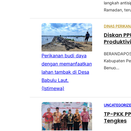
langkah antis
Ramadan, teru
DINAS PERIKA
Diskan PP
Produktiv
BERANDAPOST
Perikanan budi daya
Kabupaten Pe
dengan memanfaatkan
Benuo...
lahan tambak di Desa
Babulu Laut.
(Istimewa)
UNCATEGORIZ
TP-PKK PP
Tengkes