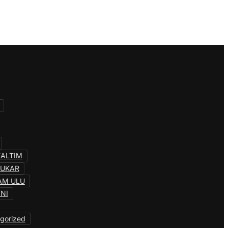
KALTIM
KUKAR
AM ULU
INI
gorized