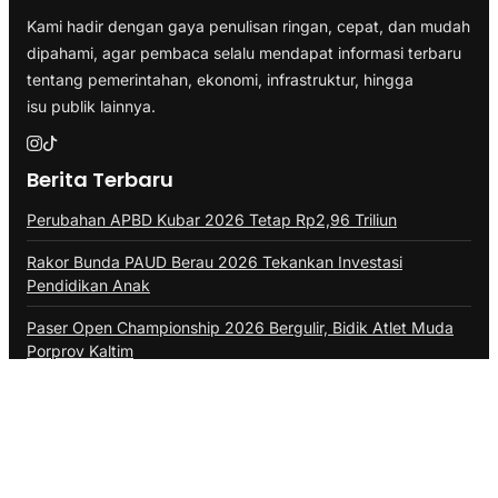
Kami hadir dengan gaya penulisan ringan, cepat, dan mudah
dipahami, agar pembaca selalu mendapat informasi terbaru
tentang pemerintahan, ekonomi, infrastruktur, hingga
isu publik lainnya.
Berita Terbaru
Perubahan APBD Kubar 2026 Tetap Rp2,96 Triliun
Rakor Bunda PAUD Berau 2026 Tekankan Investasi
Pendidikan Anak
Paser Open Championship 2026 Bergulir, Bidik Atlet Muda
Porprov Kaltim
Koperasi Merah Putih Balikpapan Bakal Gunakan Lahan
Otoritas Bandara
2.446 Warga PPU Pengangguran, Job Fair Belum Menjawab
Persoalan