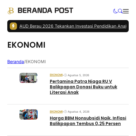
unda PAUD Berau 2026 Tekankan Investasi Pendidikan Anak
|
Paser 
EKONOMI
Beranda
/
EKONOMI
EKONOMI
•
Agustus 5, 2026
Pertamina Patra Niaga RU V
Balikpapan Donasi Buku untuk
Literasi Anak
EKONOMI
•
Agustus 4, 2026
Harga BBM Nonsubsidi Naik, Inflasi
Balikpapan Tembus 0,25 Persen