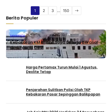
1
2
3
…
150
Berita Populer
SAMARINDA
Kebakaran KM Prince Soya Diduga Berasal
dari Tangki Oli
Harga Pertamax Turun Mulai 1 Agustus,
Dexlite Tetap
Penjarahan Sulitkan Polisi Olah TKP
Kebakaran Pasar Sepinggan Balikpapan