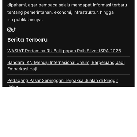
dipahami, agar pembaca selalu mendapat informasi terbaru
tentang pemerintahan, ekonomi, infrastruktur, hingga
isu publik lainnya.
Berita Terbaru
WASIAT Pertamina RU Balikpapan Raih Silver ISRA 2026
Bandara IKN Menuju Internasional Umum, Berpeluang Jadi
Embarkasi Haji
Pedagang Pasar Sepinggan Terpaksa Jualan di Pinggir
Jalan
Program TALISERA Bawa AFT Sepinggan Raih Gold Pilar
Lingkungan
Penerbangan di Balikpapan Tak Terdampak Asap Karhutla
Kategori
ADVERTORIAL
BALIKPAPAN
BERAU
BONTANG