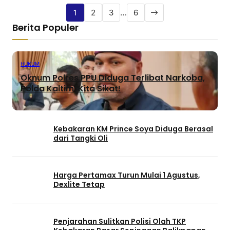
1
2
3
…
6
Berita Populer
HUKUM
Oknum Polres PPU Diduga Terlibat Narkoba,
Polda Kaltim: Kita Sikat!
Kebakaran KM Prince Soya Diduga Berasal
dari Tangki Oli
Harga Pertamax Turun Mulai 1 Agustus,
Dexlite Tetap
Penjarahan Sulitkan Polisi Olah TKP