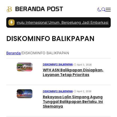
KN Menuju Internasional Umum, Berpeluang Jadi Embarkasi Haji
|
Ped
DISKOMINFO BALIKPAPAN
Beranda
/
DISKOMINFO BALIKPAPAN
DISKOMINFO BALIKPAPAN
•
April 3, 2026
WFH ASN Balikpapan Disiapkan,
Layanan Tetap Prioritas
DISKOMINFO BALIKPAPAN
•
April 2, 2026
Rekayasa Lalin Simpang Agung
Tunggal Balikpapan Berlaku, Ini
Skemanya