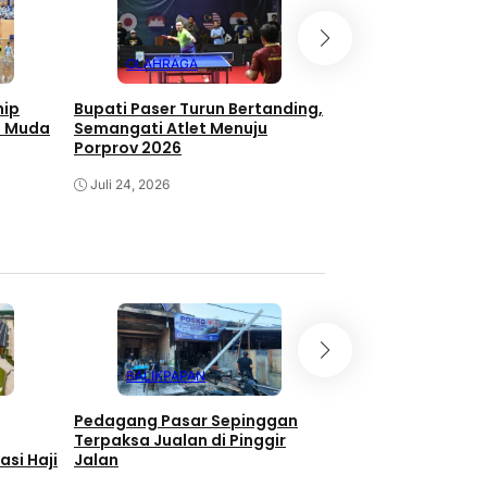
OLAHRAGA
OLAHRAGA
hip
Bupati Paser Turun Bertanding,
Fahmi Fadli Tandi
et Muda
Semangati Atlet Menuju
International Tab
Porprov 2026
Championship 20
Juli 24, 2026
Juli 21, 2026
BALIKPAPAN
EKONOMI
Pedagang Pasar Sepinggan
Program TALISERA
Terpaksa Jualan di Pinggir
Sepinggan Raih Go
si Haji
Jalan
Lingkungan