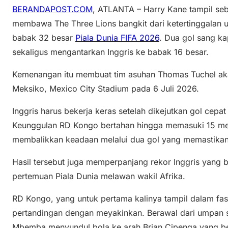
BERANDAPOST.COM
, ATLANTA – Harry Kane tampil seb
membawa The Three Lions bangkit dari ketertinggalan
babak 32 besar
Piala Dunia FIFA 2026
. Dua gol sang k
sekaligus mengantarkan Inggris ke babak 16 besar.
Kemenangan itu membuat tim asuhan Thomas Tuchel a
Meksiko, Mexico City Stadium pada 6 Juli 2026.
Inggris harus bekerja keras setelah dikejutkan gol cepa
Keunggulan RD Kongo bertahan hingga memasuki 15 men
membalikkan keadaan melalui dua gol yang memastika
Hasil tersebut juga memperpanjang rekor Inggris yang 
pertemuan Piala Dunia melawan wakil Afrika.
RD Kongo, yang untuk pertama kalinya tampil dalam fa
pertandingan dengan meyakinkan. Berawal dari umpan s
Mbemba menyundul bola ke arah Brian Cipenga yang berdi