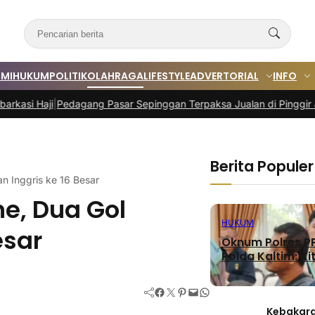
MI
HUKUM
POLITIK
OLAHRAGA
LIFESTYLE
ADVERTORIAL
INFO
edagang Pasar Sepinggan Terpaksa Jualan di Pinggir Jalan
|
Program
Berita Populer
n Inggris ke 16 Besar
e, Dua Gol
HUKUM
esar
Oknum Polres PP
Polda Kaltim: Kit
Facebook
Twitter
Pinterest
Mail
WhatsApp
Kebakara