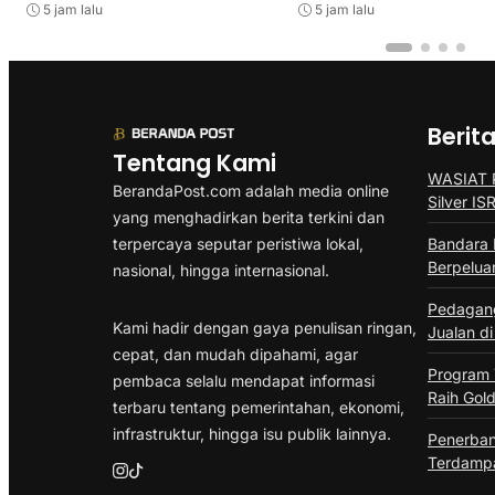
5 jam lalu
5 jam lalu
Berit
Tentang Kami
WASIAT P
BerandaPost.com adalah media online
Silver I
yang menghadirkan berita terkini dan
terpercaya seputar peristiwa lokal,
Bandara 
Berpelua
nasional, hingga internasional.
Pedagang
Kami hadir dengan gaya penulisan ringan,
Jualan di
cepat, dan mudah dipahami, agar
Program
pembaca selalu mendapat informasi
Raih Gold
terbaru tentang pemerintahan, ekonomi,
infrastruktur, hingga isu publik lainnya.
Penerban
Terdampa