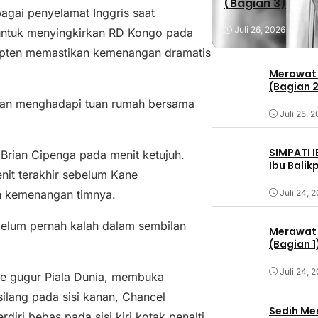
(Bagian 3)
agai penyelamat Inggris saat
Juli 26, 2026
 untuk menyingkirkan RD Kongo pada
apten memastikan kemenangan dramatis
Merawat 
(Bagian 
kan menghadapi tuan rumah bersama
Juli 25, 
SIMPATI 
t Brian Cipenga pada menit ketujuh.
Ibu Bali
it terakhir sebelum Kane
Juli 24, 
n kemenangan timnya.
belum pernah kalah dalam sembilan
Merawat 
(Bagian 1
Juli 24, 
se gugur Piala Dunia, membuka
ilang pada sisi kanan, Chancel
Sedih Me
ri bebas pada sisi kiri kotak penalti.