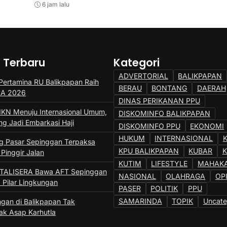
6 jam lalu
6 jam lalu
a Terbaru
Kategori
ADVERTORIAL
BALIKPAPAN
ertamina RU Balikpapan Raih
BERAU
BONTANG
DAERAH
SRA 2026
DINAS PERIKANAN PPU
IKN Menuju Internasional Umum,
DISKOMINFO BALIKPAPAN
ng Jadi Embarkasi Haji
DISKOMINFO PPU
EKONOMI
HUKUM
INTERNASIONAL
 Pasar Sepinggan Terpaksa
KPU BALIKPAPAN
KUBAR
 Pinggir Jalan
KUTIM
LIFESTYLE
MAHAK
 TALISERA Bawa AFT Sepinggan
NASIONAL
OLAHRAGA
OP
 Pilar Lingkungan
PASER
POLITIK
PPU
SAMARINDA
TOPIK
Uncate
gan di Balikpapan Tak
k Asap Karhutla