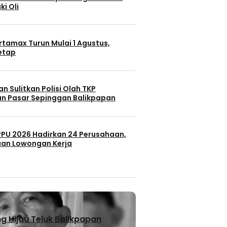
ki Oli
rtamax Turun Mulai 1 Agustus,
Tetap
n Sulitkan Polisi Olah TKP
n Pasar Sepinggan Balikpapan
 PPU 2026 Hadirkan 24 Perusahaan,
uan Lowongan Kerja
 Hijau Teluk Balikpapan