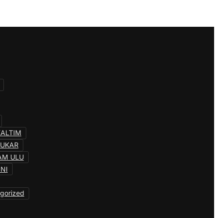
KALTIM
KUKAR
AM ULU
INI
gorized