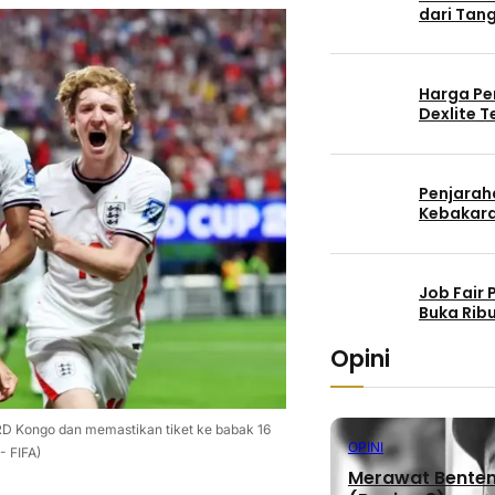
dari Tang
Harga Pe
Dexlite 
Penjaraha
Kebakara
Job Fair
Buka Rib
Opini
RD Kongo dan memastikan tiket ke babak 16
OPINI
- FIFA)
Merawat Benteng