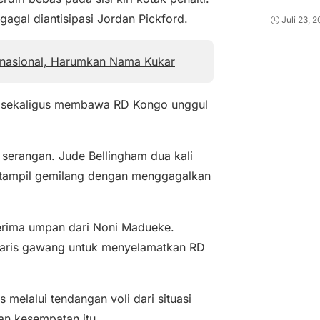
gal diantisipasi Jordan Pickford.
Juli 23, 
rnasional, Harumkan Nama Kukar
ga sekaligus membawa RD Kongo unggul
s serangan. Jude Bellingham dua kali
i tampil gemilang dengan menggagalkan
erima umpan dari Noni Madueke.
aris gawang untuk menyelamatkan RD
elalui tendangan voli dari situasi
an kesempatan itu.