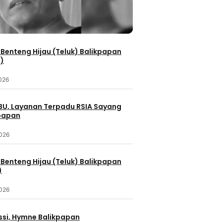
Benteng Hijau (Teluk) Balikpapan
2)
2026
IBU, Layanan Terpadu RSIA Sayang
kpapan
2026
Benteng Hijau (Teluk) Balikpapan
)
2026
ssi, Hymne Balikpapan