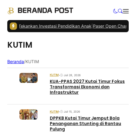
026 Tekankan Investasi Pendidikan Anak
|
Paser Open Championship 
KUTIM
Beranda
/
KUTIM
KUTIM
•
Juli 28, 2026
KUA-PPAS 2027 Kutai Timur Fokus
Transformasi Ekonomi dan
Infrastruktur
KUTIM
•
Juli 15, 2026
DPPKB Kutai Timur Jemput Bola
Penanganan Stunting di Rantau
Pulung