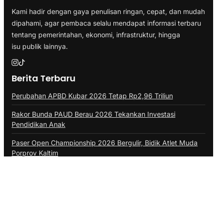
Kami hadir dengan gaya penulisan ringan, cepat, dan mudah
dipahami, agar pembaca selalu mendapat informasi terbaru
tentang pemerintahan, ekonomi, infrastruktur, hingga
isu publik lainnya.
Berita Terbaru
Perubahan APBD Kubar 2026 Tetap Rp2,96 Triliun
Rakor Bunda PAUD Berau 2026 Tekankan Investasi
Pendidikan Anak
Paser Open Championship 2026 Bergulir, Bidik Atlet Muda
Porprov Kaltim
Koperasi Merah Putih Balikpapan Bakal Gunakan Lahan
Otoritas Bandara
2.446 Warga PPU Pengangguran, Job Fair Belum Menjawab
Persoalan