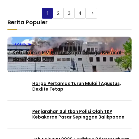
1
2
3
4
Berita Populer
SAMARINDA
Kebakaran KM Prince Soya Diduga Berasal
dari Tangki Oli
Harga Pertamax Turun Mulai 1 Agustus,
Dexlite Tetap
Penjarahan Sulitkan Polisi Olah TKP
Kebakaran Pasar Sepinggan Balikpapan