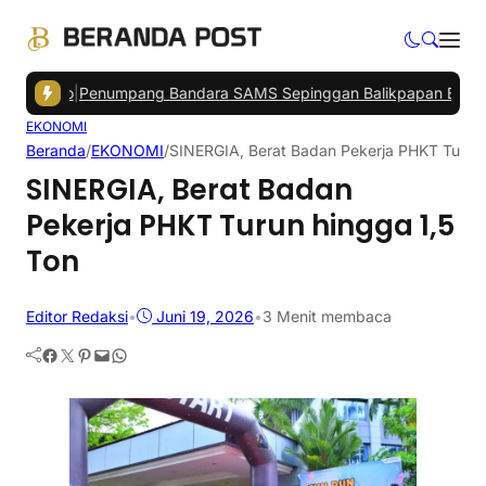
lono
|
Penumpang Bandara SAMS Sepinggan Balikpapan Belum Stabil
EKONOMI
Beranda
/
EKONOMI
/
SINERGIA, Berat Badan Pekerja PHKT Turun 
SINERGIA, Berat Badan
Pekerja PHKT Turun hingga 1,5
Ton
Editor Redaksi
•
Juni 19, 2026
•
3 Menit membaca
Facebook
Twitter
Pinterest
Mail
WhatsApp