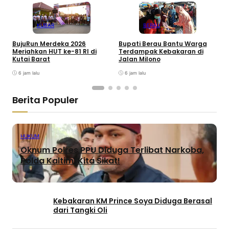
KUBAR
BERAU
BujuRun Merdeka 2026
Bupati Berau Bantu Warga
P
Meriahkan HUT ke-81 RI di
Terdampak Kebakaran di
S
Kutai Barat
Jalan Milono
S
6 jam lalu
6 jam lalu
Berita Populer
HUKUM
Oknum Polres PPU Diduga Terlibat Narkoba,
Polda Kaltim: Kita Sikat!
Kebakaran KM Prince Soya Diduga Berasal
dari Tangki Oli