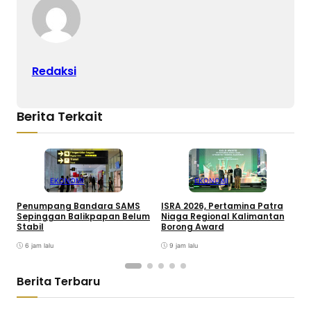
Redaksi
Berita Terkait
EKONOMI
EKONOMI
Penumpang Bandara SAMS
ISRA 2026, Pertamina Patra
W
Sepinggan Balikpapan Belum
Niaga Regional Kalimantan
B
Stabil
Borong Award
2
6 jam lalu
9 jam lalu
Berita Terbaru