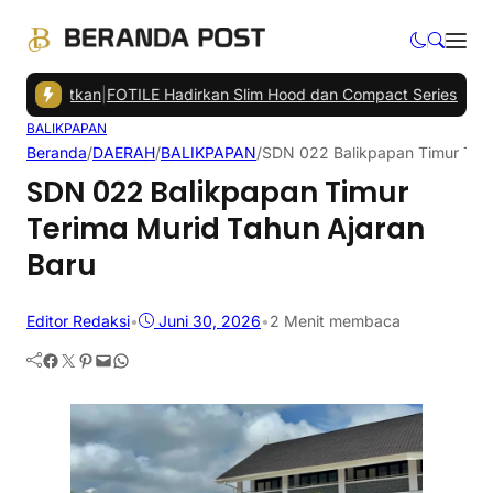
anjutkan
|
FOTILE Hadirkan Slim Hood dan Compact Series di Balikpa
BALIKPAPAN
Beranda
/
DAERAH
/
BALIKPAPAN
/
SDN 022 Balikpapan Timur Teri
SDN 022 Balikpapan Timur
Terima Murid Tahun Ajaran
Baru
Editor Redaksi
•
Juni 30, 2026
•
2 Menit membaca
Facebook
Twitter
Pinterest
Mail
WhatsApp