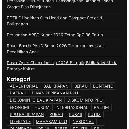
Persoalan Hukum Tuntas, Pembangunan Bandara Tanah
Grogot Bisa Dilanjutkan
FOTILE Hadirkan Slim Hood dan Compact Series di
Balikpapan
Perubahan APBD Kubar 2026 Tetap Rp2,96 Triliun
Rakor Bunda PAUD Berau 2026 Tekankan Investasi
Pendidikan Anak
Paser Open Championship 2026 Bergulir, Bidik Atlet Muda
Porprov Kaltim
Kategori
ADVERTORIAL
BALIKPAPAN
BERAU
BONTANG
DAERAH
DINAS PERIKANAN PPU
DISKOMINFO BALIKPAPAN
DISKOMINFO PPU
EKONOMI
HUKUM
INTERNASIONAL
KALTIM
KPU BALIKPAPAN
KUBAR
KUKAR
KUTIM
LIFESTYLE
MAHAKAM ULU
NASIONAL
OLAHRAGA
OPINI
PASER
POLITIK
PPU