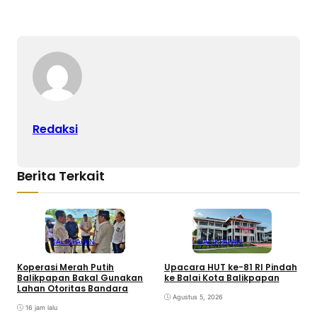
Redaksi
Berita Terkait
BALIKPAPAN
BALIKPAPAN
Koperasi Merah Putih
Upacara HUT ke-81 RI Pindah
4
Balikpapan Bakal Gunakan
ke Balai Kota Balikpapan
J
Lahan Otoritas Bandara
Agustus 5, 2026
16 jam lalu