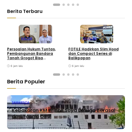
Berita Terbaru
KALTIM
EKONOMI
Persoalan Hukum Tuntas,
FOTILE Hadirkan Slim Hood
P
Pembangunan Bandara
dan Compact Series di
T
Tanah Grogot Bisa
Balikpapan
Dilanjutkan
6 jam lalu
6 jam lalu
Berita Populer
SAMARINDA
Kebakaran KM Prince Soya Diduga Berasal
dari Tangki Oli