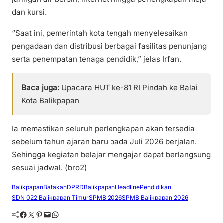
dan kursi.
“Saat ini, pemerintah kota tengah menyelesaikan
pengadaan dan distribusi berbagai fasilitas penunjang
serta penempatan tenaga pendidik,” jelas Irfan.
Baca juga:
Upacara HUT ke-81 RI Pindah ke Balai
Kota Balikpapan
Ia memastikan seluruh perlengkapan akan tersedia
sebelum tahun ajaran baru pada Juli 2026 berjalan.
Sehingga kegiatan belajar mengajar dapat berlangsung
sesuai jadwal. (bro2)
Balikpapan
Batakan
DPRDBalikpapan
Headline
Pendidikan
SDN 022 Balikpapan Timur
SPMB 2026
SPMB Balikpapan 2026
Facebook
Twitter
Pinterest
Mail
WhatsApp