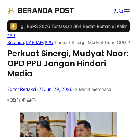
 Lagi, BSPS 2026 Tuntaskan 364 Bedah Rumah di Kalimantan
|
Pold
PPU
Beranda
/
DAERAH
/
PPU
/
Perkuat Sinergi, Mudyat Noor: OPD PPU
Perkuat Sinergi, Mudyat Noor:
OPD PPU Jangan Hindari
Media
Editor Redaksi
•
Juni 29, 2026
•
2 Menit membaca
Facebook
Twitter
Pinterest
Mail
WhatsApp