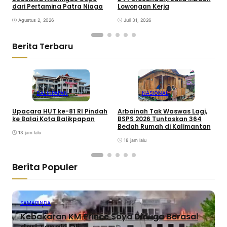
dari Pertamina Patra Niaga
Lowongan Kerja
T
Agustus 2, 2026
Juli 31, 2026
Berita Terbaru
BALIKPAPAN
NASIONAL
Upacara HUT ke-81 RI Pindah
Arbainah Tak Waswas Lagi,
P
ke Balai Kota Balikpapan
BSPS 2026 Tuntaskan 364
P
Bedah Rumah di Kalimantan
S
13 jam lalu
18 jam lalu
Berita Populer
SAMARINDA
Kebakaran KM Prince Soya Diduga Berasal