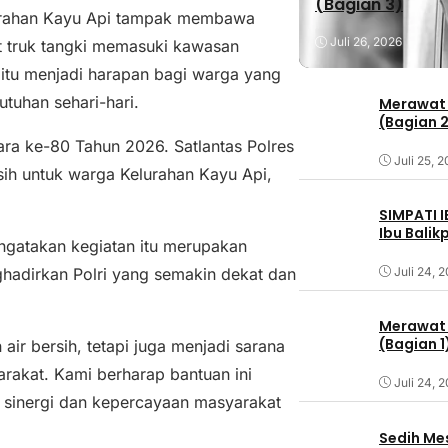
(Bagian 3)
urahan Kayu Api tampak membawa
Juli 26, 2026
t truk tangki memasuki kawasan
itu menjadi harapan bagi warga yang
tuhan sehari-hari.
Merawat 
(Bagian 
ara ke-80 Tahun 2026. Satlantas Polres
Juli 25, 
sih untuk warga Kelurahan Kayu Api,
SIMPATI 
Ibu Bali
ngatakan kegiatan itu merupakan
Juli 24, 
hadirkan Polri yang semakin dekat dan
Merawat 
(Bagian 1
ir bersih, tetapi juga menjadi sarana
rakat. Kami berharap bantuan ini
Juli 24, 
sinergi dan kepercayaan masyarakat
Sedih Me