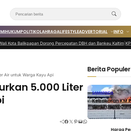
MI
HUKUM
POLITIK
OLAHRAGA
LIFESTYLE
ADVERTORIAL
INFO
alikpapan Dorong Percepatan DBH dan Bankeu Kaltim
|
KPM Samarinda
Berita Populer
er Air untuk Warga Kayu Api
urkan 5.000 Liter
SAMARINDA
i
Kebakaran KM P
dari Tangki Oli
Facebook
Twitter
Pinterest
Mail
WhatsApp
Harga Pe