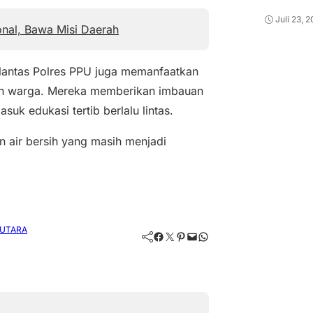
Juli 23, 
nal, Bawa Misi Daerah
tlantas Polres PPU juga memanfaatkan
gan warga. Mereka memberikan imbauan
uk edukasi tertib berlalu lintas.
n air bersih yang masih menjadi
 UTARA
Facebook
Twitter
Pinterest
Mail
WhatsApp