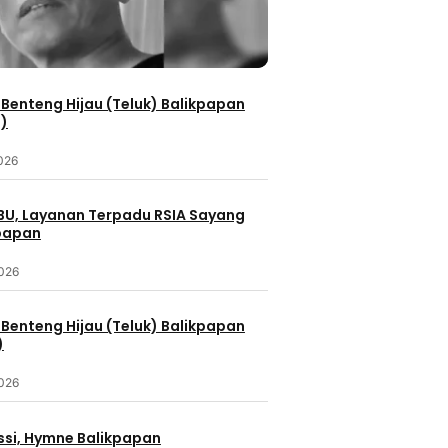
Benteng Hijau (Teluk) Balikpapan
2)
2026
IBU, Layanan Terpadu RSIA Sayang
kpapan
2026
Benteng Hijau (Teluk) Balikpapan
)
2026
ssi, Hymne Balikpapan