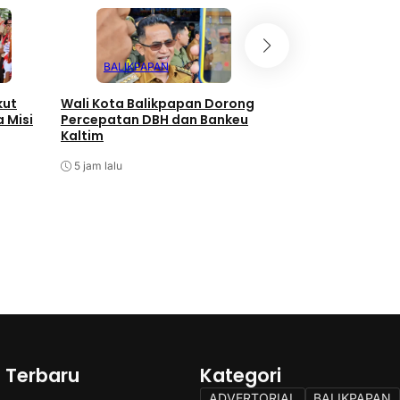
BALIKPAPAN
SAMARINDA
kut
Wali Kota Balikpapan Dorong
KPM Samarinda T
 Misi
Percepatan DBH dan Bankeu
Bantuan UEP Dinas
Kaltim
Kaltim
5 jam lalu
6 jam lalu
a Terbaru
Kategori
ADVERTORIAL
BALIKPAPAN