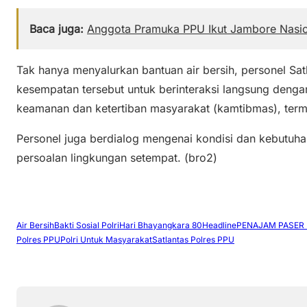
Baca juga:
Anggota Pramuka PPU Ikut Jambore Nasio
Tak hanya menyalurkan bantuan air bersih, personel Sa
kesempatan tersebut untuk berinteraksi langsung den
keamanan dan ketertiban masyarakat (kamtibmas), termas
Personel juga berdialog mengenai kondisi dan kebutuha
persoalan lingkungan setempat. (bro2)
Air Bersih
Bakti Sosial Polri
Hari Bhayangkara 80
Headline
PENAJAM PASER
Polres PPU
Polri Untuk Masyarakat
Satlantas Polres PPU