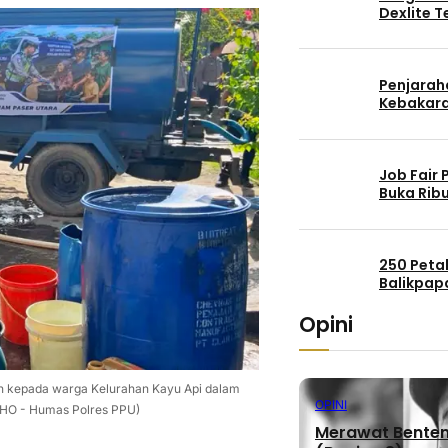
Dexlite 
Penjaraha
Kebakara
Job Fair
Buka Rib
250 Peta
Balikpap
Opini
sih kepada warga Kelurahan Kayu Api dalam
OPINI
(HO - Humas Polres PPU)
Merawat Benteng