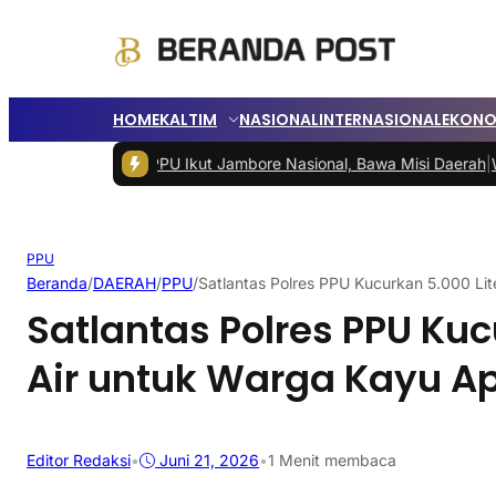
HOME
KALTIM
NASIONAL
INTERNASIONAL
EKONO
ramuka PPU Ikut Jambore Nasional, Bawa Misi Daerah
|
Wali Kota B
PPU
Beranda
/
DAERAH
/
PPU
/
Satlantas Polres PPU Kucurkan 5.000 Lit
Satlantas Polres PPU Kuc
Air untuk Warga Kayu Ap
Editor Redaksi
•
Juni 21, 2026
•
1 Menit membaca