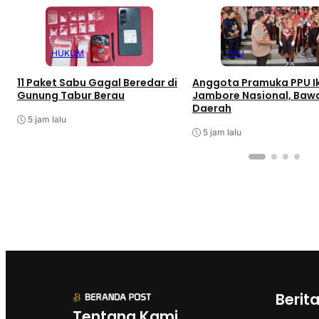
HUKUM
PPU
11 Paket Sabu Gagal Beredar di
Anggota Pramuka PPU I
Gunung Tabur Berau
Jambore Nasional, Bawa
Daerah
5 jam lalu
5 jam lalu
Berit
Tentang Kami