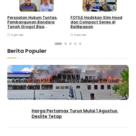
KALTIM
EKONOMI
Persoalan Hukum Tuntas,
FOTILE Hadirkan Slim Hood
P
Pembangunan Bandara
dan Compact Series di
T
Tanah Grogot Bisa
Balikpapan
Dilanjutkan
4 jam lalu
5 jam lalu
Berita Populer
SAMARINDA
Kebakaran KM Prince Soya Diduga Berasal
dari Tangki Oli
Harga Pertamax Turun Mulai 1 Agustus,
Dexlite Tetap