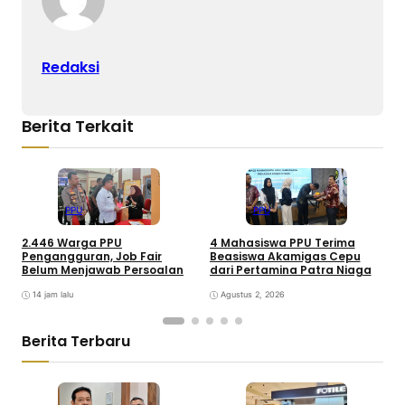
Redaksi
Berita Terkait
PPU
PPU
2.446 Warga PPU
4 Mahasiswa PPU Terima
J
Pengangguran, Job Fair
Beasiswa Akamigas Cepu
2
Belum Menjawab Persoalan
dari Pertamina Patra Niaga
L
14 jam lalu
Agustus 2, 2026
Berita Terbaru