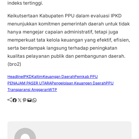
indeks tertinggi.
Keikutsertaan Kabupaten PPU dalam evaluasi IPKD
menunjukkan komitmen pemerintah daerah untuk tidak
hanya mengejar capaian administratif, tetapi juga
memperkuat tata kelola keuangan yang efektif, efisien,
serta berdampak langsung terhadap peningkatan
kualitas pelayanan publik dan pembangunan daerah.
(bro2)
Headline
IPKD
Kaltim
Keuangan Daerah
Pemkab PPU
PENAJAM PASER UTARA
Pengelolaan Keuangan Daerah
PPU
Transparansi Anggaran
WTP
Facebook
Twitter
Pinterest
Mail
WhatsApp