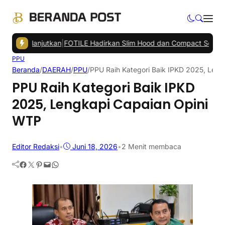
Dilanjutkan
|
FOTILE Hadirkan Slim Hood dan Compact Series di Bal
PPU
Beranda
/
DAERAH
/
PPU
/
PPU Raih Kategori Baik IPKD 2025, Len
PPU Raih Kategori Baik IPKD
2025, Lengkapi Capaian Opini
WTP
Editor Redaksi
•
Juni 18, 2026
•
2 Menit membaca
Facebook
Twitter
Pinterest
Mail
WhatsApp