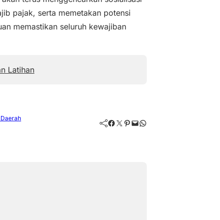
jib pajak, serta memetakan potensi
uan memastikan seluruh kewajiban
n Latihan
 Daerah
Facebook
Twitter
Pinterest
Mail
WhatsApp