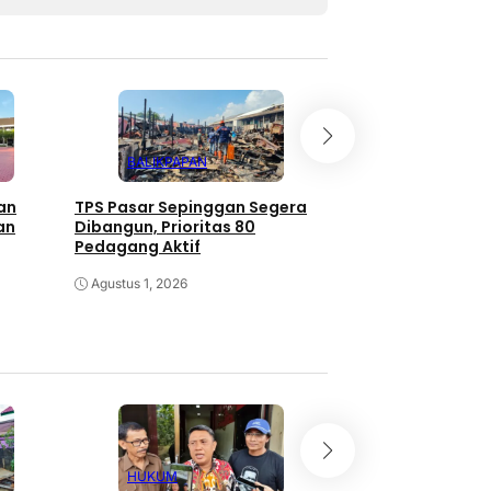
BALIKPAPAN
BALIKPAPAN
an
TPS Pasar Sepinggan Segera
Pemkot Balikpapa
an
Dibangun, Prioritas 80
TPS Darurat untu
Pedagang Aktif
Pasar Sepinggan
Agustus 1, 2026
Agustus 1, 2026
HUKUM
EKONOMI