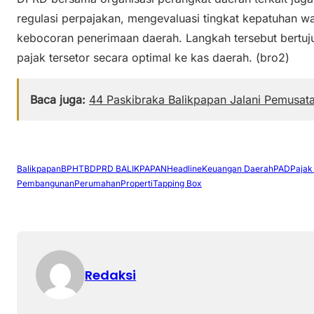
regulasi perpajakan, mengevaluasi tingkat kepatuhan wa
kebocoran penerimaan daerah. Langkah tersebut bertuj
pajak tersetor secara optimal ke kas daerah. (bro2)
Baca juga:
44 Paskibraka Balikpapan Jalani Pemusata
Balikpapan
BPHTB
DPRD BALIKPAPAN
Headline
Keuangan Daerah
PAD
Pajak
Pembangunan
Perumahan
Properti
Tapping Box
Redaksi