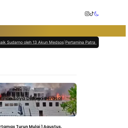
 oleh 13 Akun Medsos
|
Pertamina Patra Niaga RU V Balikpapan Donas
rince Soya Diduga Berasal
rtamax Turun Mulai 1 Agustus,