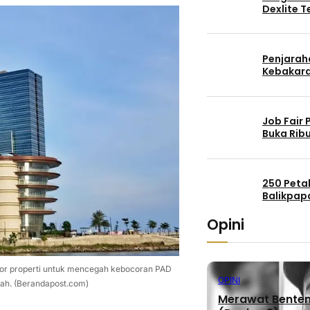
Dexlite 
Penjaraha
Kebakara
Job Fair
Buka Rib
250 Peta
Balikpap
Opini
r properti untuk mencegah kebocoran PAD
OPINI
ah. (Berandapost.com)
Merawat Benteng