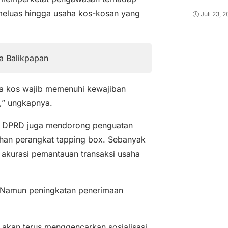
 meluas hingga usaha kos-kosan yang
Juli 23, 
a Balikpapan
ha kos wajib memenuhi kewajiban
,” ungkapnya.
k, DPRD juga mendorong penguatan
ahan perangkat tapping box. Sebanyak
 akurasi pemantauan transaksi usaha
. Namun peningkatan penerimaan
 akan terus menggencarkan sosialisasi