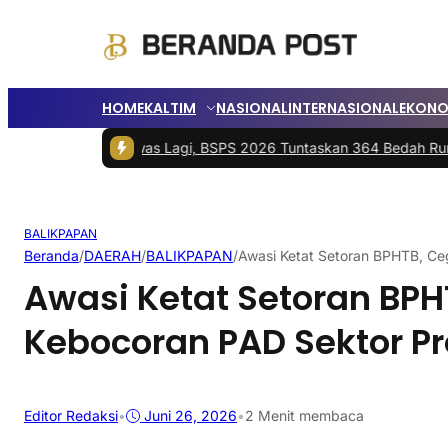
HOME
KALTIM
NASIONAL
INTERNASIONAL
EKONO
Tak Waswas Lagi, BSPS 2026 Tuntaskan 364 Bedah Rumah di Kalim
BALIKPAPAN
Beranda
/
DAERAH
/
BALIKPAPAN
/
Awasi Ketat Setoran BPHTB, Ce
Awasi Ketat Setoran BP
Kebocoran PAD Sektor Pr
Editor Redaksi
•
Juni 26, 2026
•
2 Menit membaca