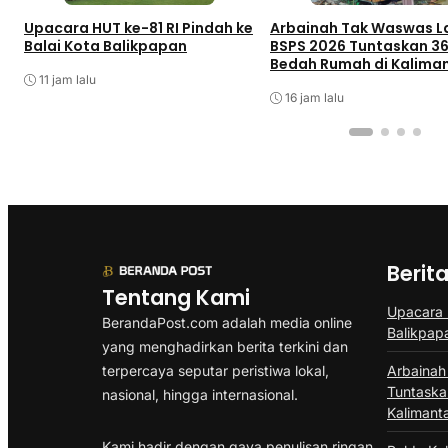
Upacara HUT ke-81 RI Pindah ke
Arbainah Tak Waswas La
Balai Kota Balikpapan
BSPS 2026 Tuntaskan 3
Bedah Rumah di Kalima
11 jam lalu
16 jam lalu
Berit
Tentang Kami
Upacara 
BerandaPost.com adalah media online
Balikpap
yang menghadirkan berita terkini dan
terpercaya seputar peristiwa lokal,
Arbainah
Tuntaska
nasional, hingga internasional.
Kalimant
Kami hadir dengan gaya penulisan ringan,