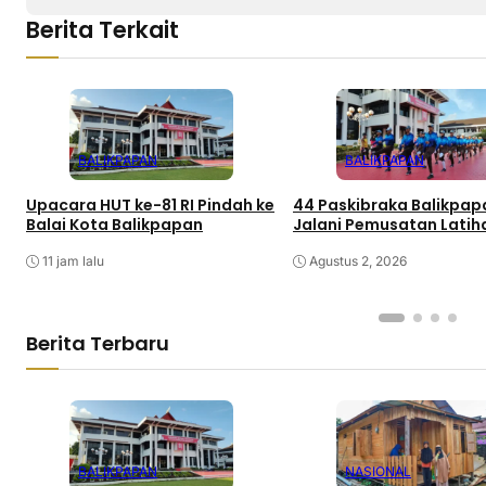
Berita Terkait
BALIKPAPAN
BALIKPAPAN
Upacara HUT ke-81 RI Pindah ke
44 Paskibraka Balikpap
Balai Kota Balikpapan
Jalani Pemusatan Latih
11 jam lalu
Agustus 2, 2026
Berita Terbaru
BALIKPAPAN
NASIONAL