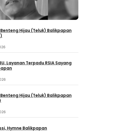
Benteng Hijau (Teluk) Balikpapan
2)
2026
IBU, Layanan Terpadu RSIA Sayang
kpapan
2026
Benteng Hijau (Teluk) Balikpapan
)
2026
ssi, Hymne Balikpapan