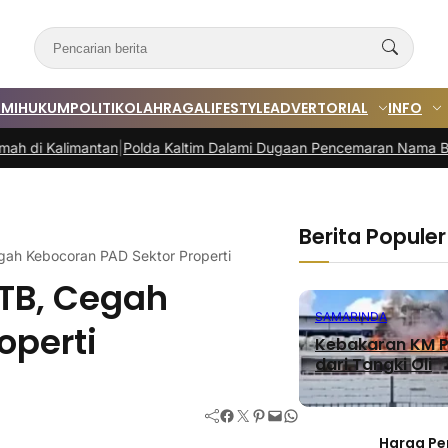
MI
HUKUM
POLITIK
OLAHRAGA
LIFESTYLE
ADVERTORIAL
INFO
antan
|
Polda Kaltim Dalami Dugaan Pencemaran Nama Baik Sudarno
Berita Populer
gah Kebocoran PAD Sektor Properti
HTB, Cegah
SAMARINDA
operti
Kebakaran KM P
dari Tangki Oli
Facebook
Twitter
Pinterest
Mail
WhatsApp
Harga Pe