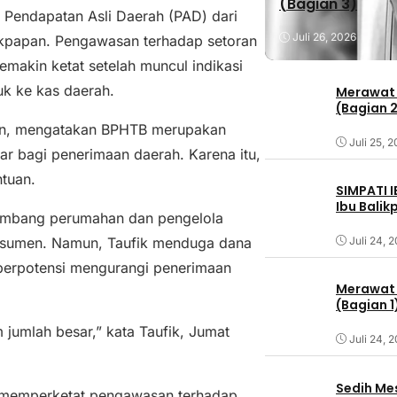
(Bagian 3)
 Pendapatan Asli Daerah (PAD) dari
Juli 26, 2026
likpapan. Pengawasan terhadap setoran
makin ketat setelah muncul indikasi
k ke kas daerah.
Merawat 
(Bagian 
man, mengatakan BPHTB merupakan
Juli 25, 
r bagi penerimaan daerah. Karena itu,
ntuan.
SIMPATI 
Ibu Bali
embang perumahan dan pengelola
Juli 24, 
nsumen. Namun, Taufik menduga dana
 berpotensi mengurangi penerimaan
Merawat 
(Bagian 1
jumlah besar,” kata Taufik, Jumat
Juli 24, 
Sedih Me
n memperketat pengawasan terhadap