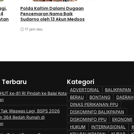
gi,
Polda Kaltim Dalami Dugaan
Pertamina Patra 
64
Pencemaran Nama Baik
Balikpapan Donas
ntan
Sudarno oleh 13 Akun Medsos
Literasi Anak
17 jam lalu
22 jam lalu
a Terbaru
Kategori
ADVERTORIAL
BALIKPAPAN
HUT ke-81 RI Pindah ke Balai Kota
BERAU
BONTANG
DAERAH
an
DINAS PERIKANAN PPU
 Tak Waswas Lagi, BSPS 2026
DISKOMINFO BALIKPAPAN
n 364 Bedah Rumah di
DISKOMINFO PPU
EKONOMI
an
HUKUM
INTERNASIONAL
KPU BALIKPAPAN
KUBAR