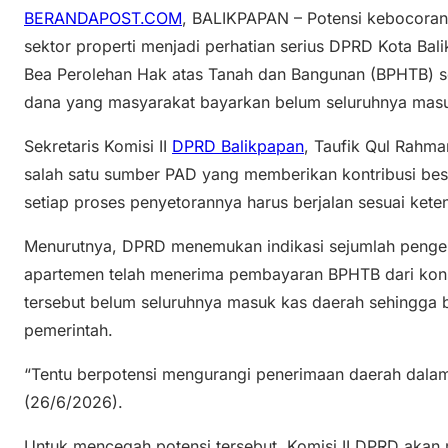
BERANDAPOST.COM
, BALIKPAPAN – Potensi kebocoran
sektor properti menjadi perhatian serius DPRD Kota Ba
Bea Perolehan Hak atas Tanah dan Bangunan (BPHTB) se
dana yang masyarakat bayarkan belum seluruhnya masu
Sekretaris Komisi II
DPRD Balikpapan
, Taufik Qul Rah
salah satu sumber PAD yang memberikan kontribusi besa
setiap proses penyetorannya harus berjalan sesuai kete
Menurutnya, DPRD menemukan indikasi sejumlah peng
apartemen telah menerima pembayaran BPHTB dari ko
tersebut belum seluruhnya masuk kas daerah sehingga
pemerintah.
“Tentu berpotensi mengurangi penerimaan daerah dalam 
(26/6/2026).
Untuk mencegah potensi tersebut, Komisi II DPRD aka