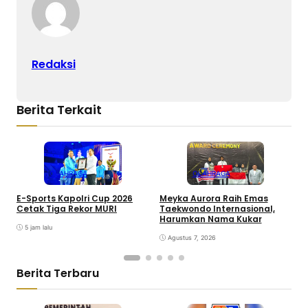
Redaksi
Berita Terkait
OLAHRAGA
OLAHRAGA
E-Sports Kapolri Cup 2026
Meyka Aurora Raih Emas
P
Cetak Tiga Rekor MURI
Taekwondo Internasional,
2
Harumkan Nama Kukar
M
5 jam lalu
Agustus 7, 2026
Berita Terbaru