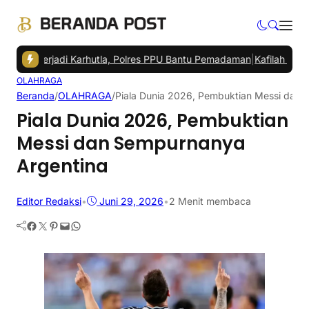
g Terjadi Karhutla, Polres PPU Bantu Pemadaman
|
Kafilah MTQ Kalti
OLAHRAGA
Beranda
/
OLAHRAGA
/
Piala Dunia 2026, Pembuktian Messi dan 
Piala Dunia 2026, Pembuktian
Messi dan Sempurnanya
Argentina
Editor Redaksi
•
Juni 29, 2026
•
2 Menit membaca
Facebook
Twitter
Pinterest
Mail
WhatsApp