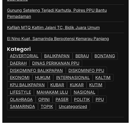
Gunung Seteleng Terjadi Karhutla, Polres PPU Bantu
Pemadaman
Kafilah MTQ Kaltim Jalani TC, Bidik Juara Umum
El Nino Kuat, Samarinda Berpotensi Kemarau Panjang
Kategori
ADVERTORIAL
BALIKPAPAN
BERAU
BONTANG
DAERAH
DINAS PERIKANAN PPU
DISKOMINFO BALIKPAPAN
DISKOMINFO PPU
EKONOMI
HUKUM
INTERNASIONAL
KALTIM
KPU BALIKPAPAN
KUBAR
KUKAR
KUTIM
LIFESTYLE
MAHAKAM ULU
NASIONAL
OLAHRAGA
OPINI
PASER
POLITIK
PPU
SAMARINDA
TOPIK
Uncategorized
@Copyright {{Berandapost}}. All Rights Reserved