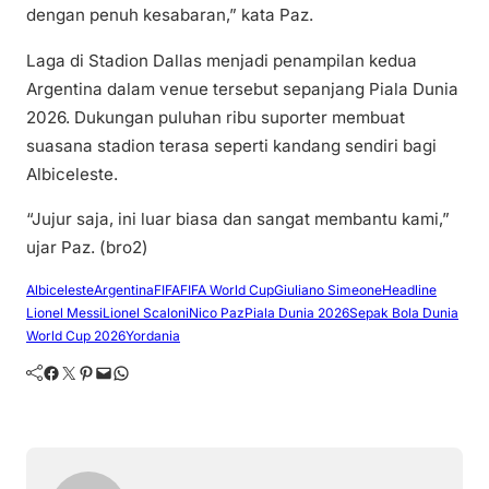
dengan penuh kesabaran,” kata Paz.
Laga di Stadion Dallas menjadi penampilan kedua
Argentina dalam venue tersebut sepanjang Piala Dunia
2026. Dukungan puluhan ribu suporter membuat
suasana stadion terasa seperti kandang sendiri bagi
Albiceleste.
“Jujur saja, ini luar biasa dan sangat membantu kami,”
ujar Paz. (bro2)
Albiceleste
Argentina
FIFA
FIFA World Cup
Giuliano Simeone
Headline
Lionel Messi
Lionel Scaloni
Nico Paz
Piala Dunia 2026
Sepak Bola Dunia
World Cup 2026
Yordania
Facebook
Twitter
Pinterest
Mail
WhatsApp