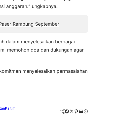
nsi anggaran.” ungkapnya.
s Paser Rampung September
ah dalam menyelesaikan berbagai
 Fahmi memohon doa dan dukungan agar
erkomitmen menyelesaikan permasalahan
tan
Kaltim
Facebook
Twitter
Pinterest
Mail
WhatsApp