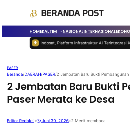
HOME
KALTIM
NASIONAL
INTERNASIONAL
EKONO
kore by Indosat, Platform Infrastruktur AI Terintegrasi
|
Karhutla Ber
PASER
Beranda
/
DAERAH
/
PASER
/
2 Jembatan Baru Bukti Pembangunan 
2 Jembatan Baru Bukti
Paser Merata ke Desa
Editor Redaksi
•
Juni 30, 2026
•
2 Menit membaca