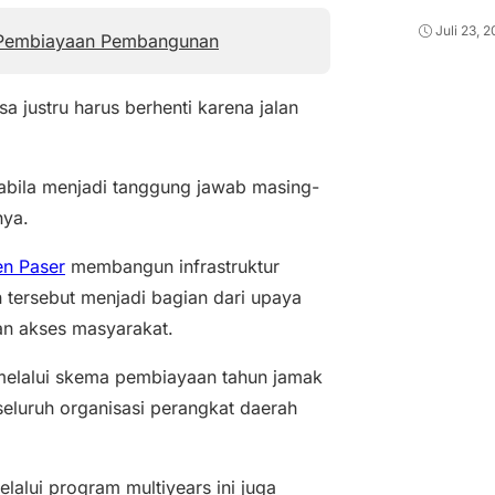
Juli 23, 
 Pembiayaan Pembangunan
a justru harus berhenti karena jalan
pabila menjadi tanggung jawab masing-
nya.
en Paser
membangun infrastruktur
tersebut menjadi bagian dari upaya
an akses masyarakat.
melalui skema pembiayaan tahun jamak
 seluruh organisasi perangkat daerah
alui program multiyears ini juga