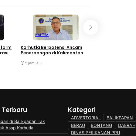
KALTIM
HUKUM
tform
Karhutla Berpotensi Ancam
Oknum Polres PPU
rasi
Penerbangan di Kalimantan
Terlibat Narkoba,
Kita Sikat!
5 jam lalu
5 jam lalu
a Terbaru
Kategori
ADVERTORIAL
BALIKPAPAN
gan di Balikpapan Tak
BERAU
BONTANG
DAERAH
k Asap Karhutla
DINAS PERIKANAN PPU