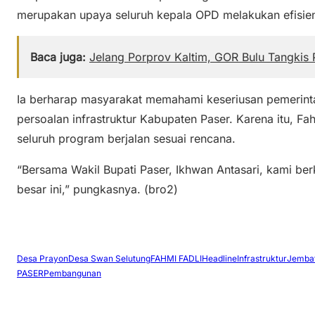
merupakan upaya seluruh kepala OPD melakukan efisie
Baca juga:
Jelang Porprov Kaltim, GOR Bulu Tangki
Ia berharap masyarakat memahami keseriusan pemerint
persoalan infrastruktur Kabupaten Paser. Karena itu,
seluruh program berjalan sesuai rencana.
“Bersama Wakil Bupati Paser, Ikhwan Antasari, kami b
besar ini,” pungkasnya. (bro2)
Desa Prayon
Desa Swan Selutung
FAHMI FADLI
Headline
Infrastruktur
Jemba
PASER
Pembangunan