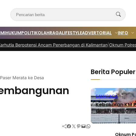
MI
HUKUM
POLITIK
OLAHRAGA
LIFESTYLE
ADVERTORIAL
INFO
potensi Ancam Penerbangan di Kalimantan
|
Oknum Polres PPU Diduga T
Berita Populer
Paser Merata ke Desa
 Pembangunan
SAMARINDA
Kebakaran KM P
dari Tangki Oli
Facebook
Twitter
Pinterest
Mail
WhatsApp
Oknum Po