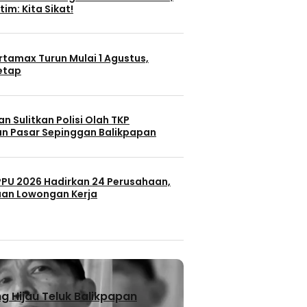
tim: Kita Sikat!
rtamax Turun Mulai 1 Agustus,
Tetap
n Sulitkan Polisi Olah TKP
n Pasar Sepinggan Balikpapan
 PPU 2026 Hadirkan 24 Perusahaan,
uan Lowongan Kerja
 Hijau Teluk Balikpapan