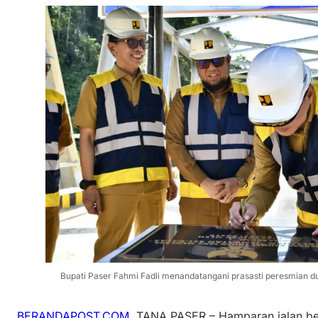
Bupati Paser Fahmi Fadli menandatangani prasasti peresmian 
BERANDAPOST.COM
, TANA PASER – Hamparan jalan b