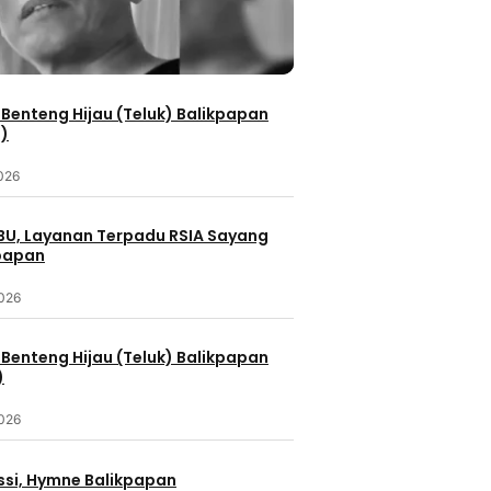
Benteng Hijau (Teluk) Balikpapan
2)
2026
IBU, Layanan Terpadu RSIA Sayang
kpapan
2026
Benteng Hijau (Teluk) Balikpapan
)
2026
ssi, Hymne Balikpapan