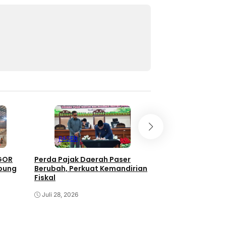
PASER
PASER
 GOR
Perda Pajak Daerah Paser
Ajukan Perubahan
mpung
Berubah, Perkuat Kemandirian
Daerah, Wabup Pa
Fiskal
Penagihan Human
Juli 28, 2026
Juli 20, 2026