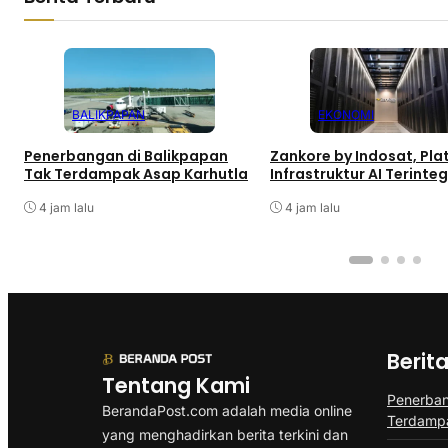
BALIKPAPAN
EKONOMI
Penerbangan di Balikpapan
Zankore by Indosat, Pla
Tak Terdampak Asap Karhutla
Infrastruktur AI Terinteg
4 jam lalu
4 jam lalu
Berit
Tentang Kami
Penerban
BerandaPost.com adalah media online
Terdampa
yang menghadirkan berita terkini dan