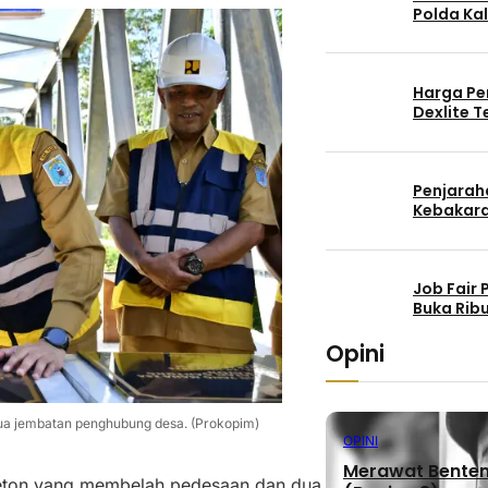
Polda Kal
Harga Pe
Dexlite 
Penjaraha
Kebakara
Job Fair
Buka Rib
Opini
dua jembatan penghubung desa. (Prokopim)
OPINI
Merawat Benteng
eton yang membelah pedesaan dan dua