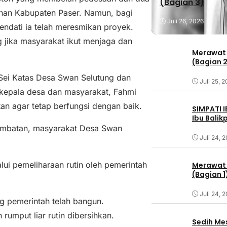
(Bagian 3)
an Kabupaten Paser. Namun, bagi
Juli 26, 2026
endati ia telah meresmikan proyek.
g jika masyarakat ikut menjaga dan
Merawat 
(Bagian 
Sei Katas Desa Swan Selutung dan
Juli 25, 
kepala desa dan masyarakat, Fahmi
n agar tetap berfungsi dengan baik.
SIMPATI 
Ibu Bali
jembatan, masyarakat Desa Swan
Juli 24, 
lui pemeliharaan rutin oleh pemerintah
Merawat 
(Bagian 1
Juli 24, 
ng pemerintah telah bangun.
rumput liar rutin dibersihkan.
Sedih Me