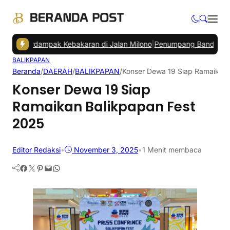
a Terdampak Kebakaran di Jalan Milono
|
Penumpang Bandara SAMS S
BALIKPAPAN
Beranda
/
DAERAH
/
BALIKPAPAN
/
Konser Dewa 19 Siap Ramaikan 
Konser Dewa 19 Siap
Ramaikan Balikpapan Fest
2025
Editor Redaksi
•
November 3, 2025
•
1 Menit membaca
Facebook
Twitter
Pinterest
Mail
WhatsApp