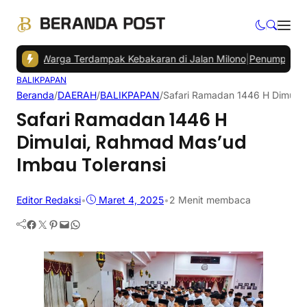
tu Warga Terdampak Kebakaran di Jalan Milono
|
Penumpang Bandara
BALIKPAPAN
Beranda
/
DAERAH
/
BALIKPAPAN
/
Safari Ramadan 1446 H Dimulai
Safari Ramadan 1446 H
Dimulai, Rahmad Mas’ud
Imbau Toleransi
Editor Redaksi
•
Maret 4, 2025
•
2 Menit membaca
Facebook
Twitter
Pinterest
Mail
WhatsApp