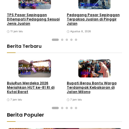
BALIKPAPAN
BALIKPAPAN
TPS Pasar Sepinggan
Pedagang Pasar Sepinggan
P
Ditempati Pedagang Sesuai
Terpaksa Jualan di Pinggir
T
Jenis Jualan
Jalan
K
11 jam lalu
Agustus 8, 2026
Berita Terbaru
KUBAR
BERAU
BujuRun Merdeka 2026
Bupati Berau Bantu Warga
P
Meriahkan HUT ke-81 RI di
Terdampak Kebakaran di
S
Kutai Barat
Jalan Milono
S
7 jam lalu
7 jam lalu
Berita Populer