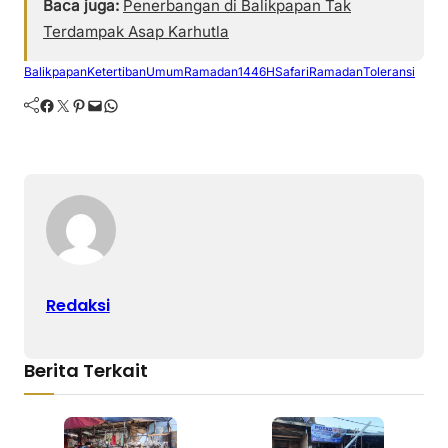
Baca juga:
Penerbangan di Balikpapan Tak
Terdampak Asap Karhutla
Balikpapan
KetertibanUmum
Ramadan1446H
SafariRamadan
Toleransi
Facebook
Twitter
Pinterest
Mail
WhatsApp
Redaksi
Berita Terkait