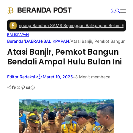
umpang Bandara SAMS Sepinggan Balikpapan Belum Stabil
|
Mal Le
BALIKPAPAN
Beranda
/
DAERAH
/
BALIKPAPAN
/
Atasi Banjir, Pemkot Bangun Ben
Atasi Banjir, Pemkot Bangun
Bendali Ampal Hulu Bulan Ini
Editor Redaksi
•
Maret 10, 2025
•
3 Menit membaca
Facebook
Twitter
Pinterest
Mail
WhatsApp