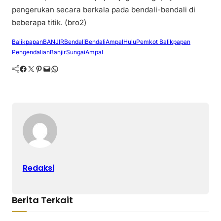
pengerukan secara berkala pada bendali-bendali di
beberapa titik. (bro2)
Balikpapan
BANJIR
Bendali
BendaliAmpalHulu
Pemkot Balikpapan
PengendalianBanjir
SungaiAmpal
Facebook
Twitter
Pinterest
Mail
WhatsApp
Redaksi
Berita Terkait