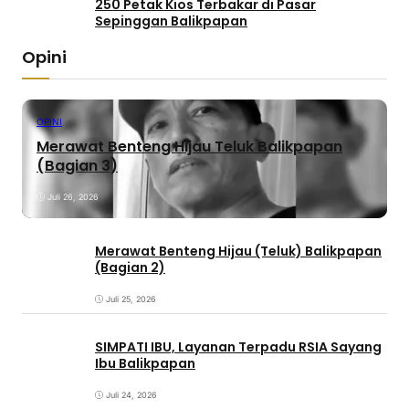
250 Petak Kios Terbakar di Pasar
Sepinggan Balikpapan
Opini
OPINI
Merawat Benteng Hijau Teluk Balikpapan
(Bagian 3)
Juli 26, 2026
Merawat Benteng Hijau (Teluk) Balikpapan
(Bagian 2)
Juli 25, 2026
SIMPATI IBU, Layanan Terpadu RSIA Sayang
Ibu Balikpapan
Juli 24, 2026