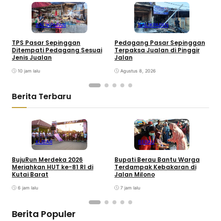
BALIKPAPAN
BALIKPAPAN
TPS Pasar Sepinggan
Pedagang Pasar Sepinggan
P
Ditempati Pedagang Sesuai
Terpaksa Jualan di Pinggir
T
Jenis Jualan
Jalan
K
10 jam lalu
Agustus 8, 2026
Berita Terbaru
KUBAR
BERAU
BujuRun Merdeka 2026
Bupati Berau Bantu Warga
P
Meriahkan HUT ke-81 RI di
Terdampak Kebakaran di
S
Kutai Barat
Jalan Milono
S
6 jam lalu
7 jam lalu
Berita Populer