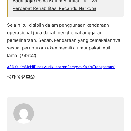
Baca juga:
Polda Kaltim Aktifkan 19 IPWL,
Percepat Rehabilitasi Pecandu Narkoba
Selain itu, disiplin dalam penggunaan kendaraan
operasional juga dapat menghemat anggaran
pemeliharaan. Sebab, kendaraan yang pemakaiannya
sesuai peruntukan akan memiliki umur pakai lebih
lama. (*/bro2)
ASN
Kaltim
MobilDinas
MudikLebaran
PemprovKaltim
Transparansi
Facebook
Twitter
Pinterest
Mail
WhatsApp