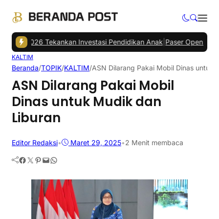
 2026 Tekankan Investasi Pendidikan Anak
|
Paser Open Championshi
KALTIM
Beranda
/
TOPIK
/
KALTIM
/
ASN Dilarang Pakai Mobil Dinas untuk 
ASN Dilarang Pakai Mobil
Dinas untuk Mudik dan
Liburan
Editor Redaksi
•
Maret 29, 2025
•
2 Menit membaca
Facebook
Twitter
Pinterest
Mail
WhatsApp