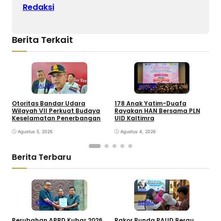
Redaksi
Berita Terkait
KALTIM
KALTIM
Otoritas Bandar Udara
178 Anak Yatim-Duafa
P
Wilayah VII Perkuat Budaya
Rayakan HAN Bersama PLN
I
Keselamatan Penerbangan
UID Kaltimra
P
Agustus 5, 2026
Agustus 4, 2026
Berita Terbaru
KUBAR
BERAU
Perubahan APBD Kubar 2026
Rakor Bunda PAUD Berau
P