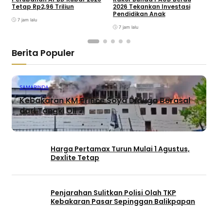
Tetap Rp2,96 Triliun
2026 Tekankan Investasi
2
Pendidikan Anak
M
7 jam lalu
7 jam lalu
Berita Populer
SAMARINDA
Kebakaran KM Prince Soya Diduga Berasal
dari Tangki Oli
Harga Pertamax Turun Mulai 1 Agustus,
Dexlite Tetap
Penjarahan Sulitkan Polisi Olah TKP
Kebakaran Pasar Sepinggan Balikpapan