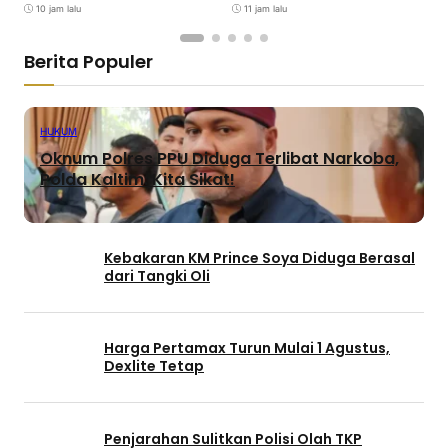
10 jam lalu
11 jam lalu
Berita Populer
HUKUM
Oknum Polres PPU Diduga Terlibat Narkoba,
Polda Kaltim: Kita Sikat!
Kebakaran KM Prince Soya Diduga Berasal
dari Tangki Oli
Harga Pertamax Turun Mulai 1 Agustus,
Dexlite Tetap
Penjarahan Sulitkan Polisi Olah TKP