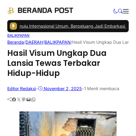
 Menuju Internasional Umum, Berpeluang Jadi Embarkasi Haji
|
Pedag
BALIKPAPAN
Beranda
/
DAERAH
/
BALIKPAPAN
/
Hasil Visum Ungkap Dua Lansia
Hasil Visum Ungkap Dua
Lansia Tewas Terbakar
Hidup-Hidup
Editor Redaksi
•
November 2, 2025
•
1 Menit membaca
Facebook
Twitter
Pinterest
Mail
WhatsApp