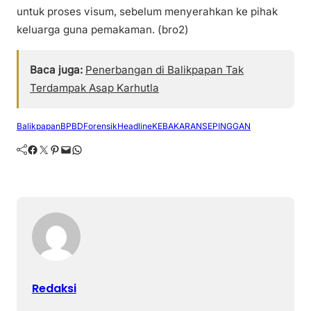
untuk proses visum, sebelum menyerahkan ke pihak
keluarga guna pemakaman. (bro2)
Baca juga:
Penerbangan di Balikpapan Tak
Terdampak Asap Karhutla
Balikpapan
BPBD
Forensik
Headline
KEBAKARAN
SEPINGGAN
Facebook
Twitter
Pinterest
Mail
WhatsApp
Redaksi