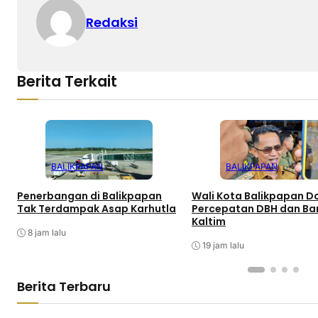
Redaksi
Berita Terkait
BALIKPAPAN
BALIKPAPAN
Penerbangan di Balikpapan
Wali Kota Balikpapan D
Tak Terdampak Asap Karhutla
Percepatan DBH dan Ba
Kaltim
8 jam lalu
19 jam lalu
Berita Terbaru