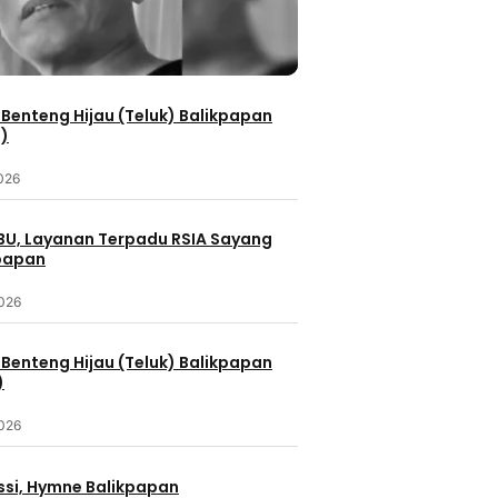
Benteng Hijau (Teluk) Balikpapan
2)
2026
IBU, Layanan Terpadu RSIA Sayang
kpapan
2026
Benteng Hijau (Teluk) Balikpapan
)
2026
ssi, Hymne Balikpapan