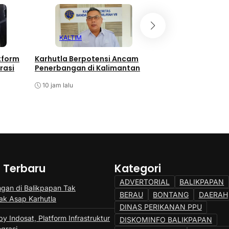
KALTIM
HUKUM
tform
Karhutla Berpotensi Ancam
Oknum Polres PPU
rasi
Penerbangan di Kalimantan
Terlibat Narkoba,
Kita Sikat!
10 jam lalu
10 jam lalu
a Terbaru
Kategori
ADVERTORIAL
BALIKPAPAN
gan di Balikpapan Tak
BERAU
BONTANG
DAERAH
k Asap Karhutla
DINAS PERIKANAN PPU
y Indosat, Platform Infrastruktur
DISKOMINFO BALIKPAPAN
egrasi