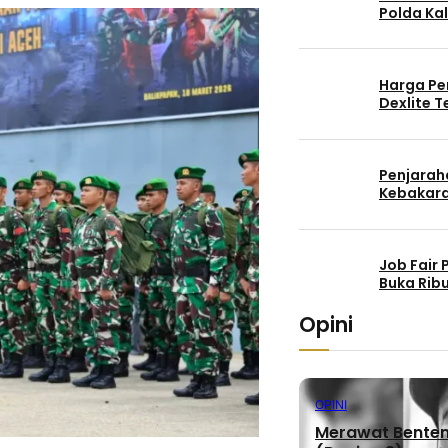
Polda Kal
Harga Pe
Dexlite 
Penjaraha
Kebakara
Job Fair
Buka Rib
Opini
OPINI
Merawat Benteng