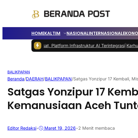
HOME
KALTIM
NASIONAL
INTERNASIONAL
EKONO
y Indosat, Platform Infrastruktur AI Terintegrasi
|
Karhutla Berpoten
BALIKPAPAN
Beranda
/
DAERAH
/
BALIKPAPAN
/
Satgas Yonzipur 17 Kembali, Mi
Satgas Yonzipur 17 Kemba
Kemanusiaan Aceh Tunt
Editor Redaksi
•
Maret 19, 2026
•
2 Menit membaca