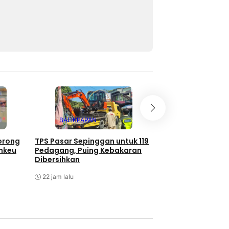
BALIKPAPAN
BALIKPAPAN
orong
TPS Pasar Sepinggan untuk 119
Koperasi Merah Pu
nkeu
Pedagang, Puing Kebakaran
Balikpapan Bakal
Dibersihkan
Lahan Otoritas B
22 jam lalu
Agustus 6, 2026