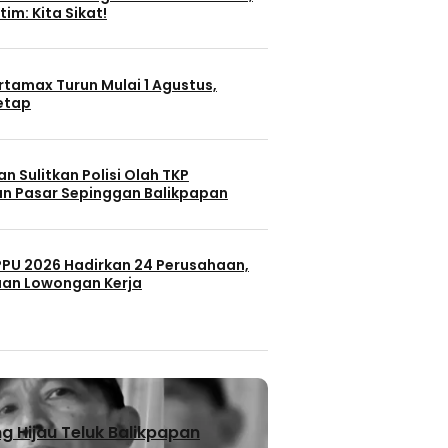
tim: Kita Sikat!
rtamax Turun Mulai 1 Agustus,
Tetap
n Sulitkan Polisi Olah TKP
n Pasar Sepinggan Balikpapan
 PPU 2026 Hadirkan 24 Perusahaan,
uan Lowongan Kerja
 Hijau Teluk Balikpapan