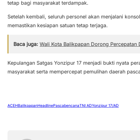
tetap bagi masyarakat terdampak.
Setelah kembali, seluruh personel akan menjalani konso
memastikan kesiapan satuan tetap terjaga.
Baca juga:
Wali Kota Balikpapan Dorong Percepatan
Kepulangan Satgas Yonzipur 17 menjadi bukti nyata p
masyarakat serta mempercepat pemulihan daerah pasc
ACEH
Balikpapan
Headline
Pascabencana
TNI AD
Yonzipur 17/AD