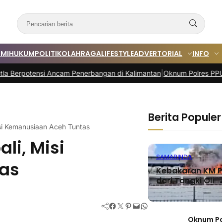
MI
HUKUM
POLITIK
OLAHRAGA
LIFESTYLE
ADVERTORIAL
INFO
si Ancam Penerbangan di Kalimantan
|
Oknum Polres PPU Diduga Terlib
Berita Populer
si Kemanusiaan Aceh Tuntas
li, Misi
SAMARINDA
as
Kebakaran KM P
dari Tangki Oli
Facebook
Twitter
Pinterest
Mail
WhatsApp
Oknum Po