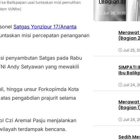
(Bagian 3)
ke Balikpapan usai tuntaskan misi pemulihan
dam VI/Mlw)
Juli 26, 2026
rsonel
Satgas Yonzipur 17/Ananta
Merawat 
ntaskan misi percepatan penanganan
(Bagian 
Juli 25, 
si penyambutan Satgas pada Rabu
TNI Andy Setyawan yang mewakili
SIMPATI 
Ibu Bali
Juli 24, 
hli, hingga unsur Forkopimda Kota
atas pengabdian prajurit selama
Merawat 
(Bagian 1
ol Czi Aremal Pasju menjalankan
Juli 24, 
 wilayah terdampak bencana.
Sedih Me