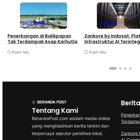
BALIKPAPAN
EKONOMI
Penerbangan di Balikpapan
Zankore by Indosat, Pla
Tak Terdampak Asap Karhutla
Infrastruktur AI Terinteg
8 jam lalu
9 jam lalu
Berit
Tentang Kami
Penerban
BerandaPost.com adalah media online
Terdampa
yang menghadirkan berita terkini dan
terpercaya seputar peristiwa lokal,
Zankore b
AI Terint