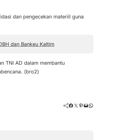
lidasi dan pengecekan materiil guna
 DBH dan Bankeu Kaltim
eran TNI AD dalam membantu
abencana. (bro2)
Facebook
Twitter
Pinterest
Mail
WhatsApp