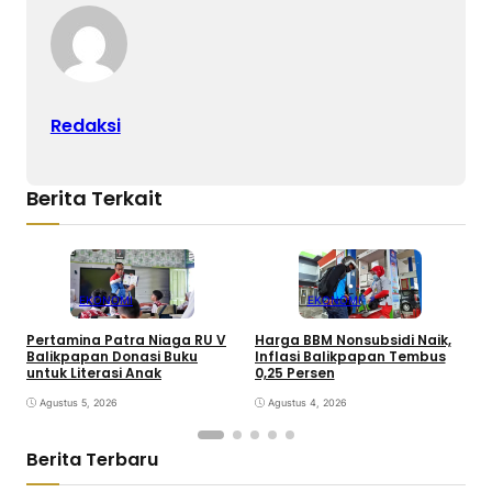
Redaksi
Berita Terkait
EKONOMI
EKONOMI
Pertamina Patra Niaga RU V
Harga BBM Nonsubsidi Naik,
S
Balikpapan Donasi Buku
Inflasi Balikpapan Tembus
I
untuk Literasi Anak
0,25 Persen
Agustus 5, 2026
Agustus 4, 2026
Berita Terbaru