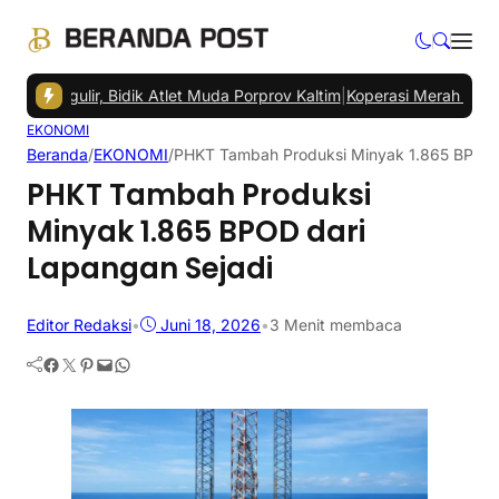
ulir, Bidik Atlet Muda Porprov Kaltim
|
Koperasi Merah Putih Balikp
EKONOMI
Beranda
/
EKONOMI
/
PHKT Tambah Produksi Minyak 1.865 BPOD 
PHKT Tambah Produksi
Minyak 1.865 BPOD dari
Lapangan Sejadi
Editor Redaksi
•
Juni 18, 2026
•
3 Menit membaca
Facebook
Twitter
Pinterest
Mail
WhatsApp