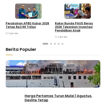
KUBAR
BERAU
Perubahan APBD Kubar 2026
Rakor Bunda PAUD Berau
P
Tetap Rp2,96 Triliun
2026 Tekankan Investasi
2
Pendidikan Anak
M
2 jam lalu
2 jam lalu
Berita Populer
SAMARINDA
Kebakaran KM Prince Soya Diduga Berasal
dari Tangki Oli
Harga Pertamax Turun Mulai 1 Agustus,
Dexlite Tetap