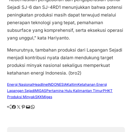
Sejadi SJ-6 dan SJ-4RD1 menunjukkan bahwa potensi
peningkatan produksi masih dapat terwujud melalui
penerapan teknologi yang tepat, pemahaman
subsurface yang komprehensif, serta eksekusi operasi
yang unggul,” kata Hariyanto.
Menurutnya, tambahan produksi dari Lapangan Sejadi
menjadi kontribusi nyata dalam mendukung target
produksi minyak nasional sekaligus memperkuat
ketahanan energi Indonesia. (bro2)
Energi Nasional
Headline
INDONESIA
Kaltim
Ketahanan Energi
Lapangan Sejadi
MIGAS
Pertamina Hulu Kalimantan Timur
PHKT
Produksi Minyak
SKKMigas
Facebook
Twitter
Pinterest
Mail
WhatsApp