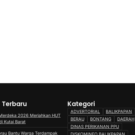
a Terbaru
Kategori
ADVERTORIAL
BALIKPAPAN
 Merdeka 2026 Meriahkan HUT
BERAU
BONTANG
DAERAH
di Kutai Barat
DINAS PERIKANAN PPU
erau Bantu Warga Terdampak
DISKOMINFO BALIKPAPAN