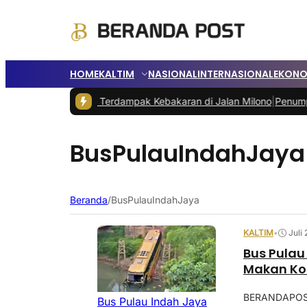
HOME
KALTIM
NASIONAL
INTERNASIONAL
EKONO
au Bantu Warga Terdampak Kebakaran di Jalan Milono
|
Penumpang B
BusPulauIndahJaya
Beranda
/
BusPulauIndahJaya
KALTIM
•
Juli
Bus Pulau
Makan Ko
BERANDAPOST.
Bus Pulau Indah Jaya