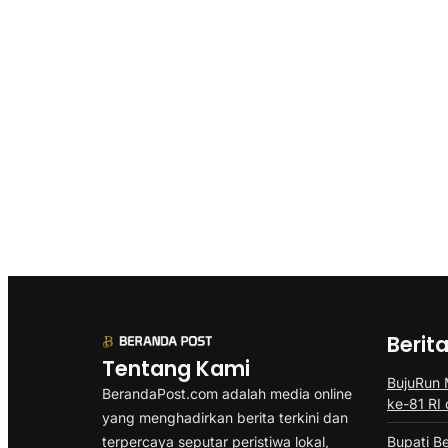
Berit
Tentang Kami
BujuRun
BerandaPost.com adalah media online
ke-81 RI 
yang menghadirkan berita terkini dan
terpercaya seputar peristiwa lokal,
Bupati B