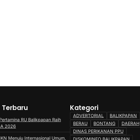
a Terbaru
Kategori
ADVERTORIAL
BALIKPAPAN
ertamina RU Balikpapan Raih
BERAU
BONTANG
DAERAH
SRA 2026
DINAS PERIKANAN PPU
IKN Menuju Internasional Umum,
DISKOMINFO BALIKPAPAN