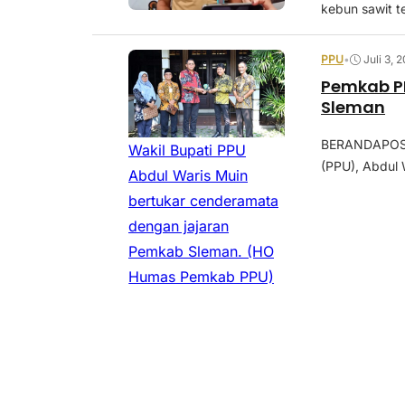
kebun sawit t
PPU
•
Juli 3, 
Pemkab PP
Sleman
BERANDAPOST.
Wakil Bupati PPU
(PPU), Abdul 
Abdul Waris Muin
bertukar cenderamata
dengan jajaran
Pemkab Sleman.
(HO
Humas Pemkab PPU)