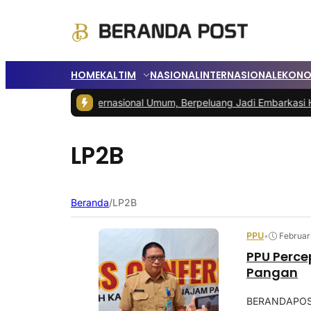
HOME
KALTIM
NASIONAL
INTERNASIONAL
EKONO
IKN Menuju Internasional Umum, Berpeluang Jadi Embarkasi Haji
|
Pe
LP2B
Beranda
/
LP2B
PPU
•
Februar
PPU Perce
Pangan
BERANDAPOST.