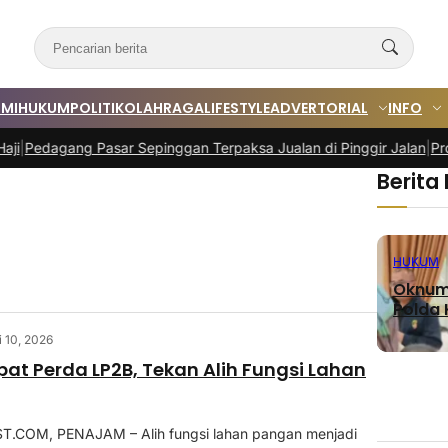
MI
HUKUM
POLITIK
OLAHRAGA
LIFESTYLE
ADVERTORIAL
INFO
dagang Pasar Sepinggan Terpaksa Jualan di Pinggir Jalan
|
Program 
Berita
HUKUM
Oknum 
Polda K
i 10, 2026
pat Perda LP2B, Tekan Alih Fungsi Lahan
COM, PENAJAM – Alih fungsi lahan pangan menjadi