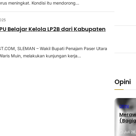
erus meningkat. Kondisi itu mendorong...
2025
U Belajar Kelola LP2B dari Kabupaten
COM, SLEMAN – Wakil Bupati Penajam Paser Utara
Waris Muin, melakukan kunjungan kerja...
Opini
OPINI
Merawa
(Bagia
Juli 26