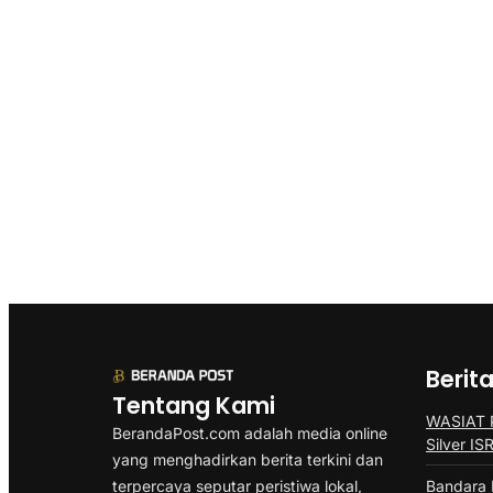
Berit
Tentang Kami
WASIAT P
BerandaPost.com adalah media online
Silver I
yang menghadirkan berita terkini dan
terpercaya seputar peristiwa lokal,
Bandara 