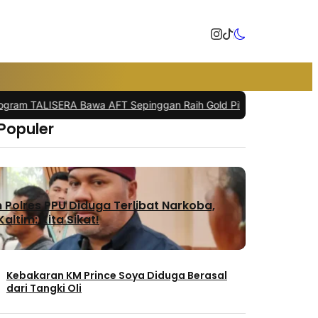
TALISERA Bawa AFT Sepinggan Raih Gold Pilar Lingkungan
|
Penerb
 Populer
Polres PPU Diduga Terlibat Narkoba,
altim: Kita Sikat!
Kebakaran KM Prince Soya Diduga Berasal
dari Tangki Oli