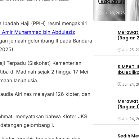
(Bagian 3)
Juli 26, 2026
 Ibadah Haji (PPIH) resmi mengakhiri
 Amir Muhammad bin Abdulaziz
Merawat 
(Bagian 
ngan jemaah gelombang II pada Bandara
/2025).
Juli 25, 
aji Terpadu (Siskohat) Kementerian
SIMPATI 
tiba di Madinah sejak 2 hingga 17 Mei
Ibu Bali
aah lanjut usia.
Juli 24, 
udia Airlines melayani 126 kloter, dan
Merawat 
(Bagian 1
ahmat, menyatakan bahwa Kloter JKS
Juli 24, 
edatangan gelombang I.
Sedih Me
loter terakhir berjalan lancar dan