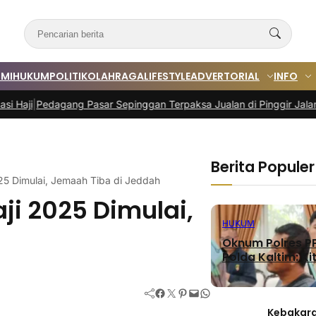
MI
HUKUM
POLITIK
OLAHRAGA
LIFESTYLE
ADVERTORIAL
INFO
ng Pasar Sepinggan Terpaksa Jualan di Pinggir Jalan
|
Program TAL
Berita Populer
25 Dimulai, Jemaah Tiba di Jeddah
i 2025 Dimulai,
HUKUM
Oknum Polres PP
Polda Kaltim: Kit
Facebook
Twitter
Pinterest
Mail
WhatsApp
Kebakara