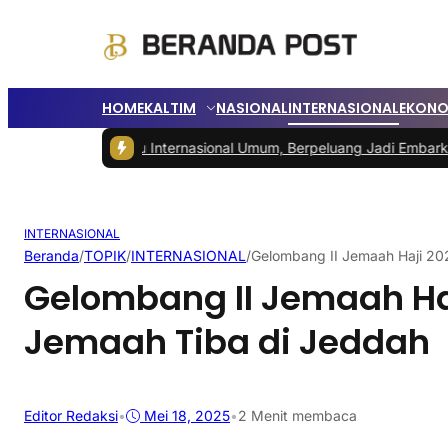
HOME
KALTIM
NASIONAL
INTERNASIONAL
EKONO
 Menuju Internasional Umum, Berpeluang Jadi Embarkasi Haji
|
Pedaga
INTERNASIONAL
Beranda
/
TOPIK
/
INTERNASIONAL
/
Gelombang II Jemaah Haji 20
Gelombang II Jemaah Haj
Jemaah Tiba di Jeddah
Editor Redaksi
•
Mei 18, 2025
•
2 Menit membaca