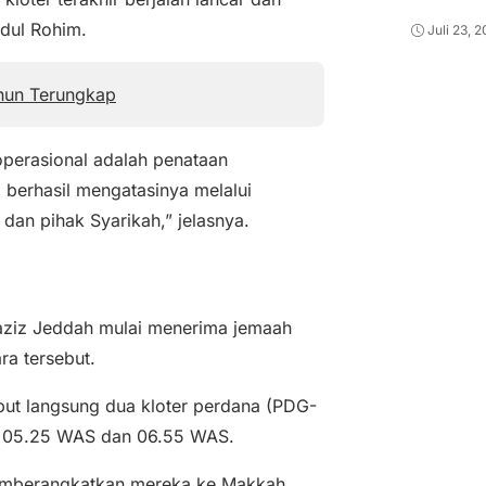
bdul Rohim.
Juli 23, 
ahun Terungkap
perasional adalah penataan
 berhasil mengatasinya melalui
 dan pihak Syarikah,” jelasnya.
laziz Jeddah mulai menerima jemaah
ra tersebut.
ut langsung dua kloter perdana (PDG-
ul 05.25 WAS dan 06.55 WAS.
 memberangkatkan mereka ke Makkah