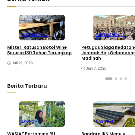
INTERNASIONAL
INTERNASIONAL
Misteri Ratusan Botol Wine
Petugas Siaga Kedata
Berusia 130 Tahun Terungkap
Jemaah Haji Gelombang
Madinah
Juli 21, 2026
Juni 7, 2026
Berita Terbaru
EKONOMI
NASIONAL
WASIAT Pertamina RU
Bandara IKN Menuju