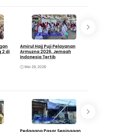
INTERNASIONAL
INTERNASION
ngan
Amirul Hajj Puji Pelayanan
Khotbah Wukuf di 
 2 di
Armuzna 2026, Jemaah
Asep Ajak Jemaa
Indonesia Tertib
Ketakwaan
Mei 29, 2026
Mei 27, 2026
BALIKPAPAN
EKONOMI
Pedagang Pasar Sepinggan
Program TALISERA