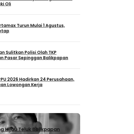
ki Oli
rtamax Turun Mulai 1 Agustus,
Tetap
n Sulitkan Polisi Olah TKP
n Pasar Sepinggan Balikpapan
 PPU 2026 Hadirkan 24 Perusahaan,
uan Lowongan Kerja
 Hijau Teluk Balikpapan