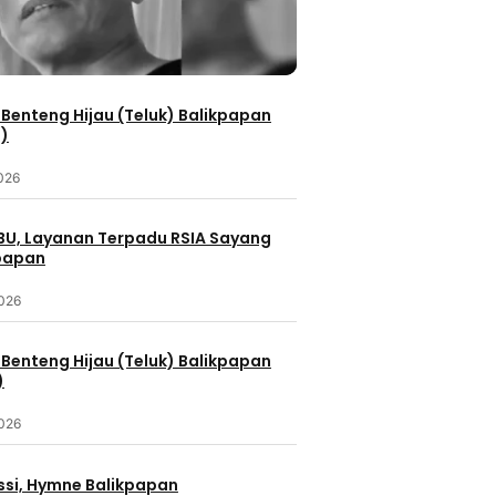
Benteng Hijau (Teluk) Balikpapan
2)
2026
IBU, Layanan Terpadu RSIA Sayang
kpapan
2026
Benteng Hijau (Teluk) Balikpapan
)
2026
ssi, Hymne Balikpapan