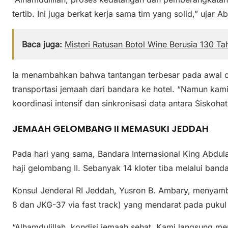
tertib. Ini juga berkat kerja sama tim yang solid,” ujar A
Baca juga:
Misteri Ratusan Botol Wine Berusia 130 T
Ia menambahkan bahwa tantangan terbesar pada awal o
transportasi jemaah dari bandara ke hotel. “Namun kami
koordinasi intensif dan sinkronisasi data antara Siskohat
JEMAAH GELOMBANG II MEMASUKI JEDDAH
Pada hari yang sama, Bandara Internasional King Abdu
haji gelombang II. Sebanyak 14 kloter tiba melalui banda
Konsul Jenderal RI Jeddah, Yusron B. Ambary, menyamb
8 dan JKG-37 via fast track) yang mendarat pada puk
“Alhamdulillah, kondisi jemaah sehat. Kami langsung