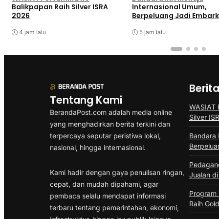
Balikpapan Raih Silver ISRA
Internasional Umum,
2026
Berpeluang Jadi Embarka
4 jam lalu
5 jam lalu
Berit
Tentang Kami
WASIAT P
BerandaPost.com adalah media online
Silver I
yang menghadirkan berita terkini dan
terpercaya seputar peristiwa lokal,
Bandara 
Berpelua
nasional, hingga internasional.
Pedagang
Kami hadir dengan gaya penulisan ringan,
Jualan di
cepat, dan mudah dipahami, agar
Program
pembaca selalu mendapat informasi
Raih Gold
terbaru tentang pemerintahan, ekonomi,