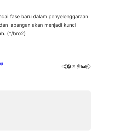
ndai fase baru dalam penyelenggaraan
 dan lapangan akan menjadi kunci
h. (*/bro2)
ji
Facebook
Twitter
Pinterest
Mail
WhatsApp