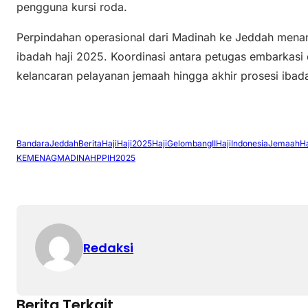
pengguna kursi roda.
Perpindahan operasional dari Madinah ke Jeddah mena
ibadah haji 2025. Koordinasi antara petugas embarkasi
kelancaran pelayanan jemaah hingga akhir prosesi ibada
BandaraJeddah
BeritaHaji
Haji2025
HajiGelombangII
HajiIndonesia
JemaahHa
KEMENAG
MADINAH
PPIH2025
Redaksi
Berita Terkait