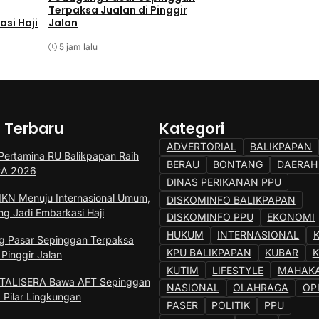
Terpaksa Jualan di Pinggir
Sepinggan Raih Go
si Haji
Jalan
Lingkungan
5 jam lalu
5 jam lalu
a Terbaru
Kategori
ADVERTORIAL
BALIKPAPAN
ertamina RU Balikpapan Raih
BERAU
BONTANG
DAERAH
SRA 2026
DINAS PERIKANAN PPU
IKN Menuju Internasional Umum,
DISKOMINFO BALIKPAPAN
ng Jadi Embarkasi Haji
DISKOMINFO PPU
EKONOMI
HUKUM
INTERNASIONAL
 Pasar Sepinggan Terpaksa
KPU BALIKPAPAN
KUBAR
 Pinggir Jalan
KUTIM
LIFESTYLE
MAHAK
 TALISERA Bawa AFT Sepinggan
NASIONAL
OLAHRAGA
OP
 Pilar Lingkungan
PASER
POLITIK
PPU