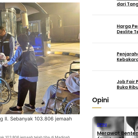
dari Tang
Harga Pe
Dexlite 
Penjaraha
Kebakara
Job Fair
Buka Rib
Opini
 II. Sebanyak 103.806 jemaah
OPINI
Merawat Benteng
k 103.806 jemaah telah tiba di Madinah.