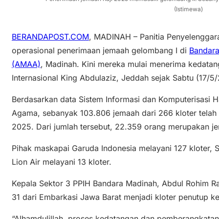
(Istimewa)
BERANDAPOST.COM
, MADINAH – Panitia Penyelenggara
operasional penerimaan jemaah gelombang I di
Bandara
(AMAA)
, Madinah. Kini mereka mulai menerima kedata
Internasional King Abdulaziz, Jeddah sejak Sabtu (17/5
Berdasarkan data Sistem Informasi dan Komputerisasi H
Agama, sebanyak 103.806 jemaah dari 266 kloter telah 
2025. Dari jumlah tersebut, 22.359 orang merupakan jem
Pihak maskapai Garuda Indonesia melayani 127 kloter, Sa
Lion Air melayani 13 kloter.
Kepala Sektor 3 PPIH Bandara Madinah, Abdul Rohim R
31 dari Embarkasi Jawa Barat menjadi kloter penutup k
“Alhamdulillah, proses kedatangan dan pemberangkatan k