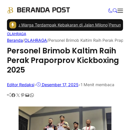
antu Warga Terdampak Kebakaran di Jalan Milono
|
Penumpang Banda
OLAHRAGA
Beranda
/
OLAHRAGA
/
Personel Brimob Kaltim Raih Perak Prapor
Personel Brimob Kaltim Raih
Perak Praporprov Kickboxing
2025
Editor Redaksi
•
Desember 17, 2025
•
1 Menit membaca
Facebook
Twitter
Pinterest
Mail
WhatsApp