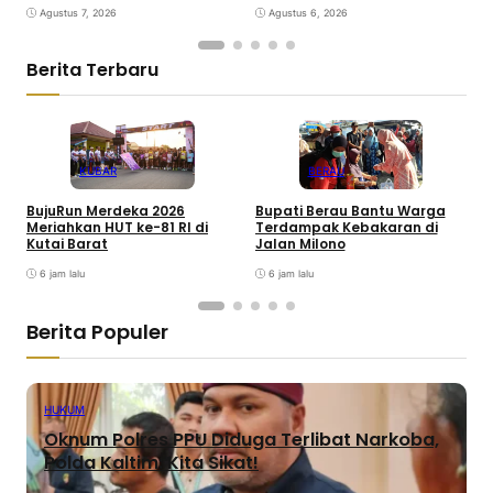
Agustus 7, 2026
Agustus 6, 2026
Berita Terbaru
KUBAR
BERAU
BujuRun Merdeka 2026
Bupati Berau Bantu Warga
P
Meriahkan HUT ke-81 RI di
Terdampak Kebakaran di
S
Kutai Barat
Jalan Milono
S
6 jam lalu
6 jam lalu
Berita Populer
HUKUM
Oknum Polres PPU Diduga Terlibat Narkoba,
Polda Kaltim: Kita Sikat!