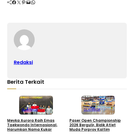
Facebook
Twitter
Pinterest
Mail
WhatsApp
Redaksi
Berita Terkait
OLAHRAGA
OLAHRAGA
Meyka Aurora Raih Emas
Paser Open Championship
B
Taekwondo Internasional,
2026 Bergulir, Bidik Atlet
B
Harumkan Nama Kukar
Muda Porprov Kaltim
M