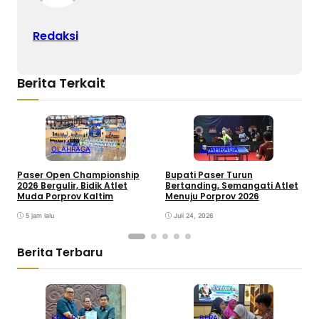
Redaksi
Berita Terkait
OLAHRAGA
OLAHRAGA
Paser Open Championship
Bupati Paser Turun
F
2026 Bergulir, Bidik Atlet
Bertanding, Semangati Atlet
I
Muda Porprov Kaltim
Menuju Porprov 2026
C
5 jam lalu
Juli 24, 2026
Berita Terbaru
KUBAR
BERAU