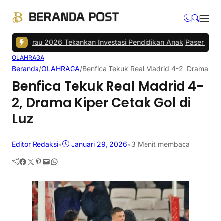
Berau 2026 Tekankan Investasi Pendidikan Anak
|
Paser Open Champi
OLAHRAGA
Beranda
/
OLAHRAGA
/
Benfica Tekuk Real Madrid 4-2, Drama Kip
Benfica Tekuk Real Madrid 4-
2, Drama Kiper Cetak Gol di
Luz
Editor Redaksi
•
Januari 29, 2026
•
3 Menit membaca
Facebook
Twitter
Pinterest
Mail
WhatsApp