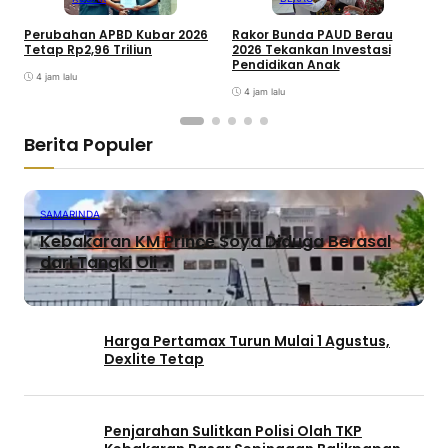
Perubahan APBD Kubar 2026
Rakor Bunda PAUD Berau
P
Tetap Rp2,96 Triliun
2026 Tekankan Investasi
2
Pendidikan Anak
M
4 jam lalu
4 jam lalu
Berita Populer
SAMARINDA
Kebakaran KM Prince Soya Diduga Berasal
dari Tangki Oli
Harga Pertamax Turun Mulai 1 Agustus,
Dexlite Tetap
Penjarahan Sulitkan Polisi Olah TKP