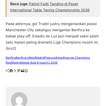
Baca juga:
Fahmi Fadli Tanding di Paser
International Table Tennis Championship 2026
Pada akhirnya, gol Trubin justru mengamankan posisi
Manchester City sekaligus mengantar Benfica ke
babak play-off. Estadio da Luz pun menjadi saksi salah
satu malam paling dramatis Liga Champions musim ini.
(bro2)
Benfica
BenficavsRealMadrid
Featured
Headline
Liga Champions
RealMadrid
Sepak Bola Eropa
UCL2026
Facebook
Twitter
Pinterest
Mail
WhatsApp