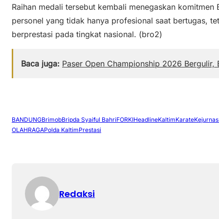
Raihan medali tersebut kembali menegaskan komitmen
personel yang tidak hanya profesional saat bertugas, t
berprestasi pada tingkat nasional. (bro2)
Baca juga:
Paser Open Championship 2026 Bergulir, B
BANDUNG
Brimob
Bripda Syaiful Bahri
FORKI
Headline
Kaltim
Karate
Kejurnas
OLAHRAGA
Polda Kaltim
Prestasi
Redaksi