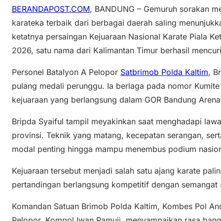
BERANDAPOST.COM
, BANDUNG – Gemuruh sorakan mem
karateka terbaik dari berbagai daerah saling menunjukk
ketatnya persaingan Kejuaraan Nasional Karate Piala K
2026, satu nama dari Kalimantan Timur berhasil mencuri
Personel Batalyon A Pelopor
Satbrimob Polda Kaltim
, B
pulang medali perunggu. Ia berlaga pada nomor Kumite 
kejuaraan yang berlangsung dalam GOR Bandung Arena,
Bripda Syaiful tampil meyakinkan saat menghadapi law
provinsi. Teknik yang matang, kecepatan serangan, ser
modal penting hingga mampu menembus podium nasion
Kejuaraan tersebut menjadi salah satu ajang karate pali
pertandingan berlangsung kompetitif dengan semangat spo
Komandan Satuan Brimob Polda Kaltim, Kombes Pol And
Pelopor, Kompol Iwan Pamuji, menyampaikan rasa bangg