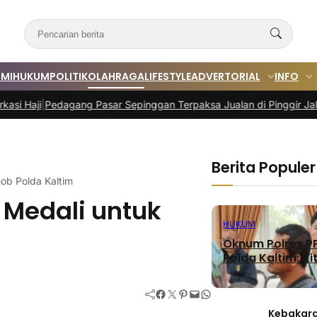
MI
HUKUM
POLITIK
OLAHRAGA
LIFESTYLE
ADVERTORIAL
INFO
agang Pasar Sepinggan Terpaksa Jualan di Pinggir Jalan
|
Program 
Berita Populer
mob Polda Kaltim
h Medali untuk
HUKUM
Oknum Polres PP
Polda Kaltim: Kit
Facebook
Twitter
Pinterest
Mail
WhatsApp
Kebakara