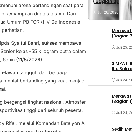
(Bagian 3)
enuhi arena pertandingan saat para
Juli 26, 2026
an kemampuan di atas tatami. Dari
etua Umum PB FORKI IV Se-Indonesia
 perhatian.
Merawat 
(Bagian 
ripda Syaiful Bahri, sukses membawa
Juli 25, 
Senior kelas -55 kilogram putra dalam
 Senin (11/5/2026).
SIMPATI 
Ibu Bali
an-lawan tangguh dari berbagai
Juli 24, 
ta mental bertanding yang kuat menjadi
al.
Merawat 
(Bagian 1
ng bergengsi tingkat nasional. Atmosfer
rtivitas tinggi dari seluruh peserta.
Juli 24, 
y Rifai, melalui Komandan Batalyon A
Sedih Me
anya atas prestasi tersebut.