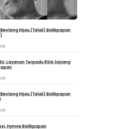
Benteng Hijau (Teluk) Balikpapan
2)
2026
IBU, Layanan Terpadu RSIA Sayang
kpapan
2026
Benteng Hijau (Teluk) Balikpapan
)
2026
ssi, Hymne Balikpapan