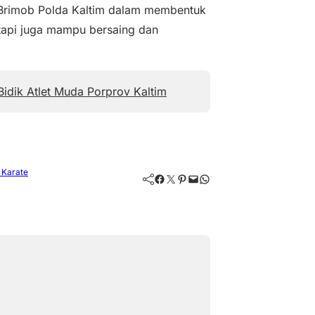
 Brimob Polda Kaltim dalam membentuk
etapi juga mampu bersaing dan
idik Atlet Muda Porprov Kaltim
 Karate
Facebook
Twitter
Pinterest
Mail
WhatsApp