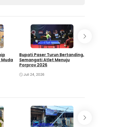
OLAHRAGA
OLAHRAGA
hip
Bupati Paser Turun Bertanding,
Fahmi Fadli Tandi
et Muda
Semangati Atlet Menuju
International Tab
Porprov 2026
Championship 20
Juli 24, 2026
Juli 21, 2026
BALIKPAPAN
EKONOMI