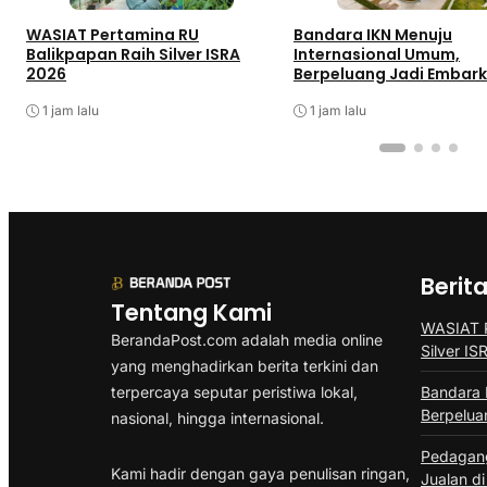
WASIAT Pertamina RU
Bandara IKN Menuju
Balikpapan Raih Silver ISRA
Internasional Umum,
2026
Berpeluang Jadi Embarka
1 jam lalu
1 jam lalu
Berit
Tentang Kami
WASIAT P
BerandaPost.com adalah media online
Silver I
yang menghadirkan berita terkini dan
terpercaya seputar peristiwa lokal,
Bandara 
Berpelua
nasional, hingga internasional.
Pedagang
Kami hadir dengan gaya penulisan ringan,
Jualan di