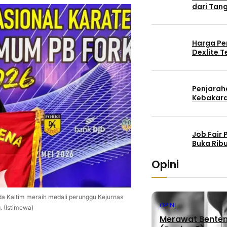
dari Tang
Harga Pe
Dexlite 
Penjaraha
Kebakara
Job Fair
Buka Rib
Opini
olda Kaltim meraih medali perunggu Kejurnas
OPINI
. (Istimewa)
Merawat Benteng