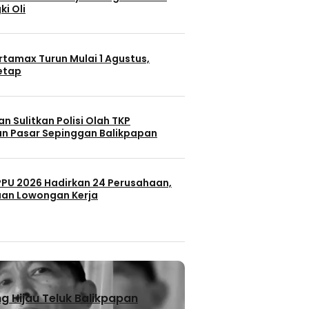
ki Oli
rtamax Turun Mulai 1 Agustus,
Tetap
n Sulitkan Polisi Olah TKP
n Pasar Sepinggan Balikpapan
 PPU 2026 Hadirkan 24 Perusahaan,
uan Lowongan Kerja
 Hijau Teluk Balikpapan