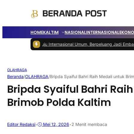
HOME
KALTIM
NASIONAL
INTERNASIONAL
EKONO
IKN Menuju Internasional Umum, Berpeluang Jadi Embarkasi Haji
|
Ped
OLAHRAGA
Beranda
/
OLAHRAGA
/
Bripda Syaiful Bahri Raih Medali untuk Bri
Bripda Syaiful Bahri Rai
Brimob Polda Kaltim
Editor Redaksi
•
Mei 12, 2026
•
2 Menit membaca