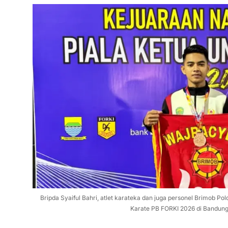
Bripda Syaiful Bahri, atlet karateka dan juga personel Brimob P
Karate PB FORKI 2026 di Bandung