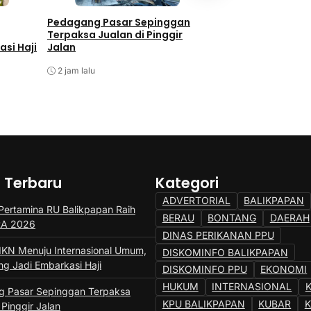
Pedagang Pasar Sepinggan
Program TALISERA
Terpaksa Jualan di Pinggir
Sepinggan Raih Go
si Haji
Jalan
Lingkungan
2 jam lalu
2 jam lalu
a Terbaru
Kategori
ADVERTORIAL
BALIKPAPAN
ertamina RU Balikpapan Raih
BERAU
BONTANG
DAERAH
SRA 2026
DINAS PERIKANAN PPU
IKN Menuju Internasional Umum,
DISKOMINFO BALIKPAPAN
ng Jadi Embarkasi Haji
DISKOMINFO PPU
EKONOMI
HUKUM
INTERNASIONAL
 Pasar Sepinggan Terpaksa
KPU BALIKPAPAN
KUBAR
 Pinggir Jalan