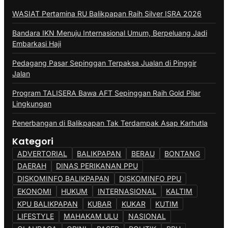
WASIAT Pertamina RU Balikpapan Raih Silver ISRA 2026
Bandara IKN Menuju Internasional Umum, Berpeluang Jadi
Embarkasi Haji
Pedagang Pasar Sepinggan Terpaksa Jualan di Pinggir
Jalan
Program TALISERA Bawa AFT Sepinggan Raih Gold Pilar
Lingkungan
Penerbangan di Balikpapan Tak Terdampak Asap Karhutla
Kategori
ADVERTORIAL
BALIKPAPAN
BERAU
BONTANG
DAERAH
DINAS PERIKANAN PPU
DISKOMINFO BALIKPAPAN
DISKOMINFO PPU
EKONOMI
HUKUM
INTERNASIONAL
KALTIM
KPU BALIKPAPAN
KUBAR
KUKAR
KUTIM
LIFESTYLE
MAHAKAM ULU
NASIONAL