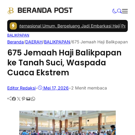
 Internasional Umum, Berpeluang Jadi Embarkasi Haji
|
Pedagang Pas
BALIKPAPAN
Beranda
/
DAERAH
/
BALIKPAPAN
/
675 Jemaah Haji Balikpapan ke
675 Jemaah Haji Balikpapan
ke Tanah Suci, Waspada
Cuaca Ekstrem
Editor Redaksi
•
Mei 17, 2026
•
2 Menit membaca
Facebook
Twitter
Pinterest
Mail
WhatsApp