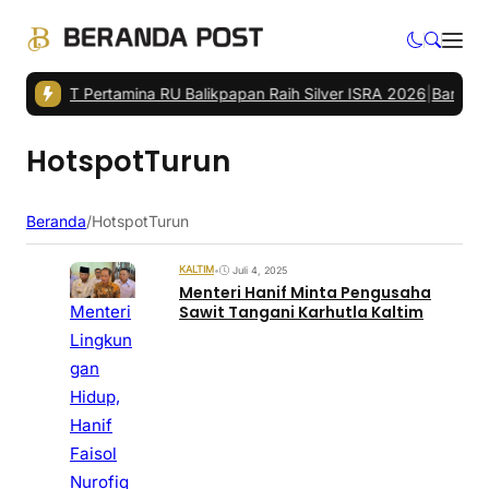
WASIAT Pertamina RU Balikpapan Raih Silver ISRA 2026
|
Bandara IK
HotspotTurun
Beranda
/
HotspotTurun
KALTIM
•
Juli 4, 2025
Menteri Hanif Minta Pengusaha
Menteri
Sawit Tangani Karhutla Kaltim
Lingkun
gan
Hidup,
Hanif
Faisol
Nurofiq