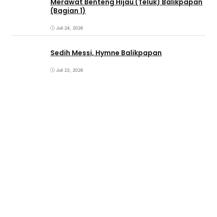
Merawat Benteng Hijau (Teluk) Balikpapan
(Bagian 1)
Juli 24, 2026
Sedih Messi, Hymne Balikpapan
Juli 23, 2026