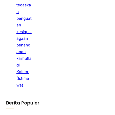
tegaska
n
penguat
an
kesiapsi
agaan
penang
anan
karhutla
di
Kaltim.
(Istime
wa)
Berita Populer