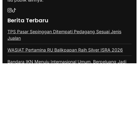
Berita Terbaru
TPS Pasar Sepinggan Ditempati Pedagang Sesuai Jenis
Jualan
WASIAT Pertamina RU Balikpapan Raih Silver ISRA 2026
Bandara IKN Menuju Internasional Umum, Berpeluang Jadi
Embarkasi Haji
Pedagang Pasar Sepinggan Terpaksa Jualan di Pinggir
Jalan
Program TALISERA Bawa AFT Sepinggan Raih Gold Pilar
Lingkungan
Kategori
ADVERTORIAL
BALIKPAPAN
BERAU
BONTANG
DAERAH
DINAS PERIKANAN PPU
DISKOMINFO BALIKPAPAN
DISKOMINFO PPU