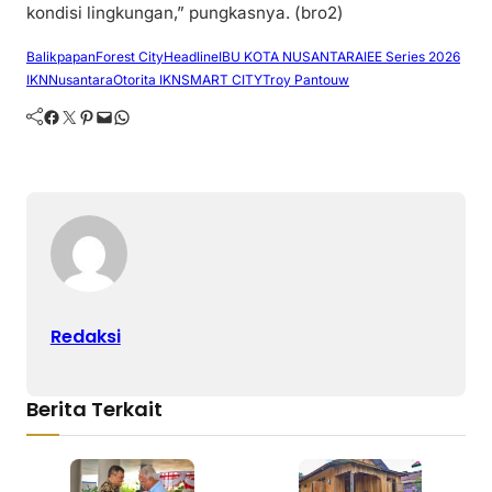
kondisi lingkungan,” pungkasnya. (bro2)
Balikpapan
Forest City
Headline
IBU KOTA NUSANTARA
IEE Series 2026
IKN
Nusantara
Otorita IKN
SMART CITY
Troy Pantouw
Facebook
Twitter
Pinterest
Mail
WhatsApp
Redaksi
Berita Terkait