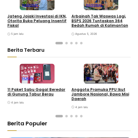
NASIONAL
NASIONAL
Jateng Jajaki Investasi di IKN,
Arbainah Tak Waswas Lagi,
6
Otorita Buka Peluang Insentif
BSPS 2026 Tuntaskan 364
S
Fiskal
Bedah Rumah di Kalimantan
P
5 jam lalu
Agustus 5, 2026
Berita Terbaru
HUKUM
PPU
11 Paket Sabu Gagal Beredar
Anggota Pramuka PPU Ikut
W
di Gunung Tabur Berau
Jambore Nasional, Bawa Misi
P
Daerah
K
4 jam lalu
4 jam lalu
Berita Populer