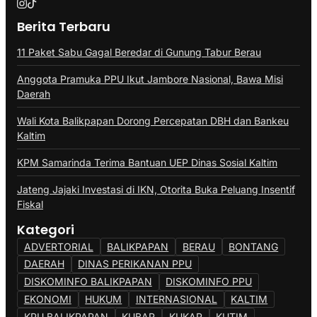
Berita Terbaru
11 Paket Sabu Gagal Beredar di Gunung Tabur Berau
Anggota Pramuka PPU Ikut Jambore Nasional, Bawa Misi
Daerah
Wali Kota Balikpapan Dorong Percepatan DBH dan Bankeu
Kaltim
KPM Samarinda Terima Bantuan UEP Dinas Sosial Kaltim
Jateng Jajaki Investasi di IKN, Otorita Buka Peluang Insentif
Fiskal
Kategori
ADVERTORIAL
BALIKPAPAN
BERAU
BONTANG
DAERAH
DINAS PERIKANAN PPU
DISKOMINFO BALIKPAPAN
DISKOMINFO PPU
EKONOMI
HUKUM
INTERNASIONAL
KALTIM
KPU BALIKPAPAN
KUBAR
KUKAR
KUTIM