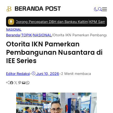
pan Dorong Percepatan DBH dan Bankeu Kaltim
|
KPM Samarinda Terim
NASIONAL
Beranda
/
TOPIK
/
NASIONAL
/
Otorita IKN Pamerkan Pembangunan 
Otorita IKN Pamerkan
Pembangunan Nusantara di
IEE Series
Editor Redaksi
•
Juni 10, 2026
•
2 Menit membaca
Facebook
Twitter
Pinterest
Mail
WhatsApp