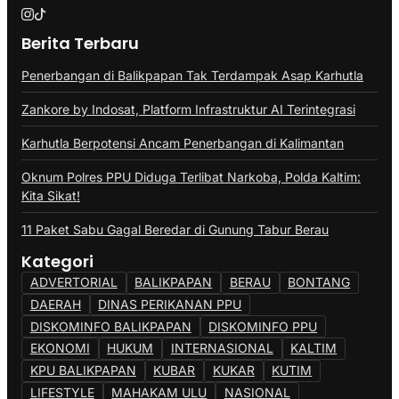
Berita Terbaru
Penerbangan di Balikpapan Tak Terdampak Asap Karhutla
Zankore by Indosat, Platform Infrastruktur AI Terintegrasi
Karhutla Berpotensi Ancam Penerbangan di Kalimantan
Oknum Polres PPU Diduga Terlibat Narkoba, Polda Kaltim:
Kita Sikat!
11 Paket Sabu Gagal Beredar di Gunung Tabur Berau
Kategori
ADVERTORIAL
BALIKPAPAN
BERAU
BONTANG
DAERAH
DINAS PERIKANAN PPU
DISKOMINFO BALIKPAPAN
DISKOMINFO PPU
EKONOMI
HUKUM
INTERNASIONAL
KALTIM
KPU BALIKPAPAN
KUBAR
KUKAR
KUTIM
LIFESTYLE
MAHAKAM ULU
NASIONAL