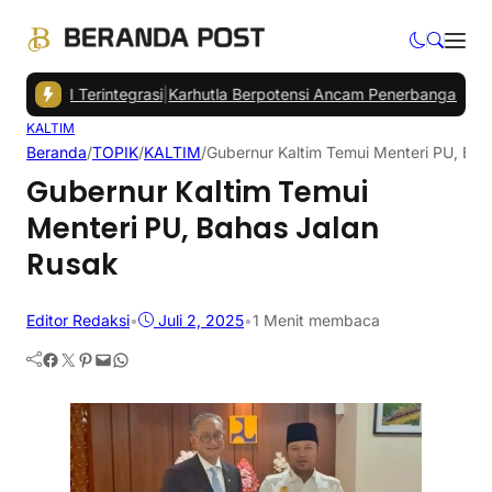
r AI Terintegrasi
|
Karhutla Berpotensi Ancam Penerbangan di Kalima
KALTIM
Beranda
/
TOPIK
/
KALTIM
/
Gubernur Kaltim Temui Menteri PU, Bah
Gubernur Kaltim Temui
Menteri PU, Bahas Jalan
Rusak
Editor Redaksi
•
Juli 2, 2025
•
1 Menit membaca
Facebook
Twitter
Pinterest
Mail
WhatsApp