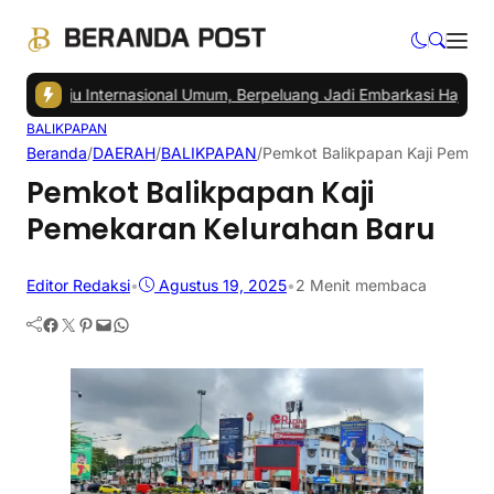
nuju Internasional Umum, Berpeluang Jadi Embarkasi Haji
|
Pedagang 
BALIKPAPAN
Beranda
/
DAERAH
/
BALIKPAPAN
/
Pemkot Balikpapan Kaji Pemeka
Pemkot Balikpapan Kaji
Pemekaran Kelurahan Baru
Editor Redaksi
•
Agustus 19, 2025
•
2 Menit membaca
Facebook
Twitter
Pinterest
Mail
WhatsApp