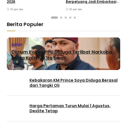
2026
Berpeluang Jadi Embarkasi
J
Haji
10 jam lalu
10 jam lalu
Berita Populer
HUKUM
Oknum Polres PPU Diduga Terlibat Narkoba,
Polda Kaltim: Kita Sikat!
Kebakaran KM Prince Soya Diduga Berasal
dari Tangki Oli
Harga Pertamax Turun Mulai 1 Agustus,
Dexlite Tetap