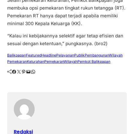
Selain pemekaran kelurahan, Pemkot Balikpapan juga
membuka opsi pemekaran tingkat rukun tetangga (RT).
Pemekaran RT hanya dapat terjadi apabila memiliki
minimal 300 Kepala Keluarga (KK).
“Kalau ini kebijakannya selektif agar tetap efisien dan
sesuai dengan ketentuan,” pungkasnya. (bro2)
Balikpapan
Featured
Headline
PelayananPublik
PembangunanWilayah
PemekaranKelurahan
PemekaranWilayah
Pemkot Balikpapan
Facebook
Twitter
Pinterest
Mail
WhatsApp
Redaksi