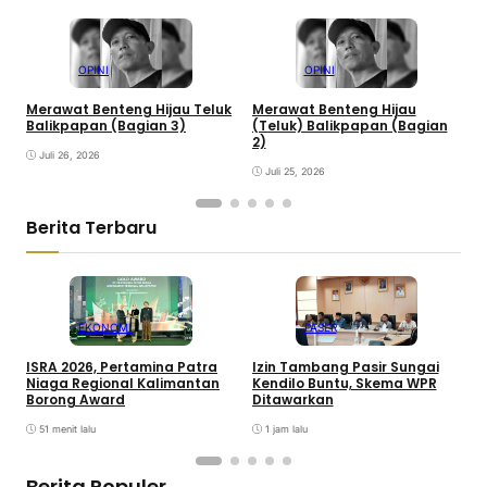
OPINI
OPINI
Merawat Benteng Hijau Teluk
Merawat Benteng Hijau
S
Balikpapan (Bagian 3)
(Teluk) Balikpapan (Bagian
T
2)
B
Juli 26, 2026
Juli 25, 2026
Berita Terbaru
EKONOMI
PASER
ISRA 2026, Pertamina Patra
Izin Tambang Pasir Sungai
T
Niaga Regional Kalimantan
Kendilo Buntu, Skema WPR
D
Borong Award
Ditawarkan
J
51 menit lalu
1 jam lalu
Berita Populer