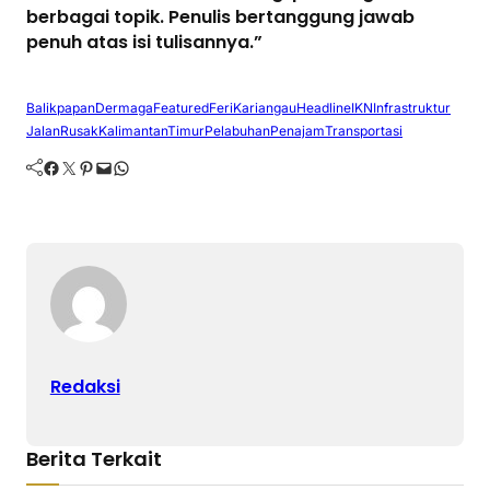
berbagai topik. Penulis bertanggung jawab
penuh atas isi tulisannya.”
Balikpapan
Dermaga
Featured
FeriKariangau
Headline
IKN
Infrastruktur
JalanRusak
KalimantanTimur
Pelabuhan
Penajam
Transportasi
Facebook
Twitter
Pinterest
Mail
WhatsApp
Redaksi
Berita Terkait