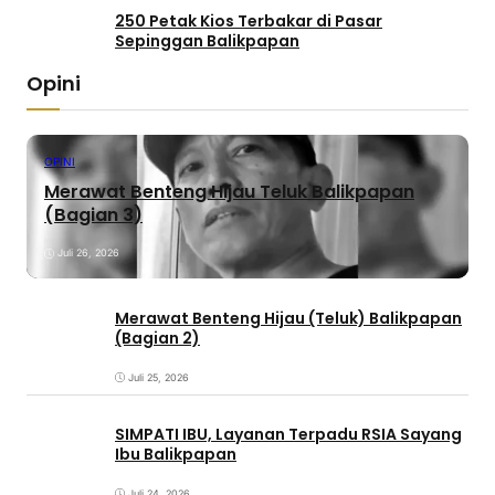
250 Petak Kios Terbakar di Pasar
Sepinggan Balikpapan
Opini
OPINI
Merawat Benteng Hijau Teluk Balikpapan
(Bagian 3)
Juli 26, 2026
Merawat Benteng Hijau (Teluk) Balikpapan
(Bagian 2)
Juli 25, 2026
SIMPATI IBU, Layanan Terpadu RSIA Sayang
Ibu Balikpapan
Juli 24, 2026