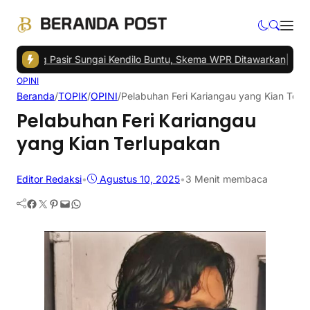
ng Pasir Sungai Kendilo Buntu, Skema WPR Ditawarkan
|
TPS Pasar Se
OPINI
Beranda
/
TOPIK
/
OPINI
/
Pelabuhan Feri Kariangau yang Kian Terl
Pelabuhan Feri Kariangau
yang Kian Terlupakan
Editor Redaksi
•
Agustus 10, 2025
•
3 Menit membaca
Facebook
Twitter
Pinterest
Mail
WhatsApp