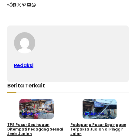
Facebook
Twitter
Pinterest
Mail
WhatsApp
Redaksi
Berita Terkait
BALIKPAPAN
BALIKPAPAN
TPS Pasar Sepinggan
Pedagang Pasar Sepinggan
P
Ditempati Pedagang Sesuai
Terpaksa Jualan di Pinggir
T
Jenis Jualan
Jalan
K