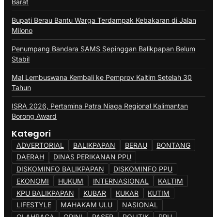
Barat
Bupati Berau Bantu Warga Terdampak Kebakaran di Jalan
Milono
Penumpang Bandara SAMS Sepinggan Balikpapan Belum
Stabil
Mal Lembuswana Kembali ke Pemprov Kaltim Setelah 30
Tahun
ISRA 2026, Pertamina Patra Niaga Regional Kalimantan
Borong Award
Kategori
ADVERTORIAL
BALIKPAPAN
BERAU
BONTANG
DAERAH
DINAS PERIKANAN PPU
DISKOMINFO BALIKPAPAN
DISKOMINFO PPU
EKONOMI
HUKUM
INTERNASIONAL
KALTIM
KPU BALIKPAPAN
KUBAR
KUKAR
KUTIM
LIFESTYLE
MAHAKAM ULU
NASIONAL
OLAHRAGA
OPINI
PASER
POLITIK
PPU