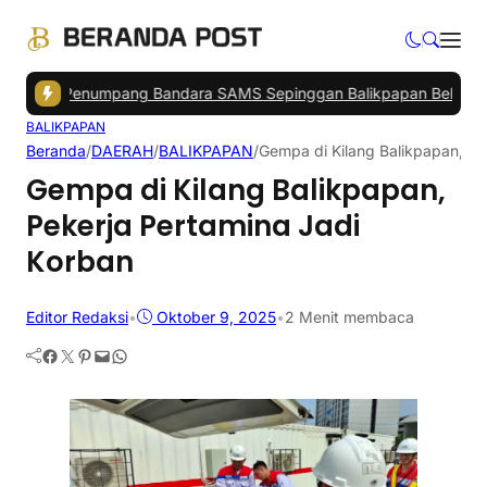
no
|
Penumpang Bandara SAMS Sepinggan Balikpapan Belum Stabil
|
BALIKPAPAN
Beranda
/
DAERAH
/
BALIKPAPAN
/
Gempa di Kilang Balikpapan, Pe
Gempa di Kilang Balikpapan,
Pekerja Pertamina Jadi
Korban
Editor Redaksi
•
Oktober 9, 2025
•
2 Menit membaca
Facebook
Twitter
Pinterest
Mail
WhatsApp