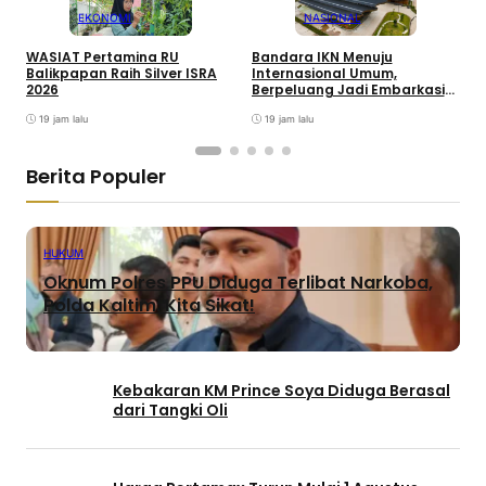
EKONOMI
NASIONAL
WASIAT Pertamina RU
Bandara IKN Menuju
P
Balikpapan Raih Silver ISRA
Internasional Umum,
T
2026
Berpeluang Jadi Embarkasi
J
Haji
19 jam lalu
19 jam lalu
Berita Populer
HUKUM
Oknum Polres PPU Diduga Terlibat Narkoba,
Polda Kaltim: Kita Sikat!
Kebakaran KM Prince Soya Diduga Berasal
dari Tangki Oli