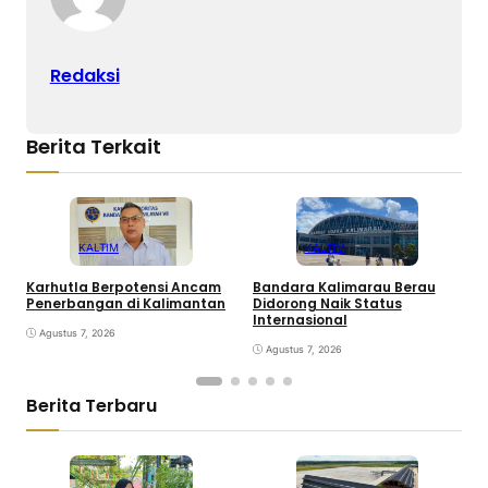
Redaksi
Berita Terkait
KALTIM
KALTIM
Karhutla Berpotensi Ancam
Bandara Kalimarau Berau
P
Penerbangan di Kalimantan
Didorong Naik Status
P
Internasional
T
Agustus 7, 2026
D
Agustus 7, 2026
Berita Terbaru