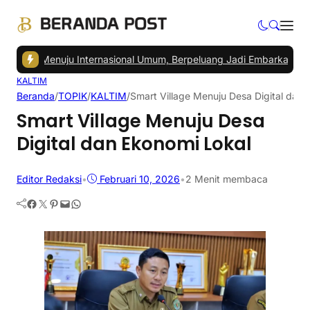
N Menuju Internasional Umum, Berpeluang Jadi Embarkasi Haji
|
Pedag
KALTIM
Beranda
/
TOPIK
/
KALTIM
/
Smart Village Menuju Desa Digital dan 
Smart Village Menuju Desa
Digital dan Ekonomi Lokal
Editor Redaksi
•
Februari 10, 2026
•
2 Menit membaca
Facebook
Twitter
Pinterest
Mail
WhatsApp