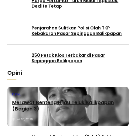
Harga Pertamax Turun Mulai 1 Agustus,
Dexlite Tetap
Penjarahan Sulitkan Polisi Olah TKP
Kebakaran Pasar Sepinggan Balikpapan
250 Petak Kios Terbakar di Pasar
Sepinggan Balikpapan
Opini
OPINI
Merawat Benteng Hijau Teluk Balikpapan
(Bagian 3)
Juli 26, 2026