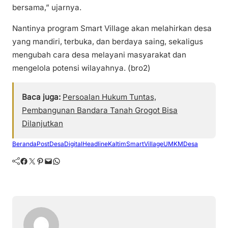
bersama,” ujarnya.
Nantinya program Smart Village akan melahirkan desa
yang mandiri, terbuka, dan berdaya saing, sekaligus
mengubah cara desa melayani masyarakat dan
mengelola potensi wilayahnya. (bro2)
Baca juga:
Persoalan Hukum Tuntas,
Pembangunan Bandara Tanah Grogot Bisa
Dilanjutkan
BerandaPost
DesaDigital
Headline
Kaltim
SmartVillage
UMKMDesa
Facebook
Twitter
Pinterest
Mail
WhatsApp