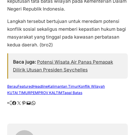
keputusan tata batas wilayah pada Kementerian Dalam
Negeri Republik Indonesia.
Langkah tersebut bertujuan untuk meredam potensi
konflik sosial sekaligus memberi kepastian hukum bagi
masyarakat yang tinggal pada kawasan perbatasan
kedua daerah. (bro2)
Baca juga:
Potensi Wisata Air Panas Pemapak
Dilirik Utusan Presiden Seychelles
Berau
Featured
Headline
Kalimantan Timur
Konflik Wilayah
KUTAI TIMUR
PEMPROV KALTIM
Tapal Batas
Facebook
Twitter
Pinterest
Mail
WhatsApp