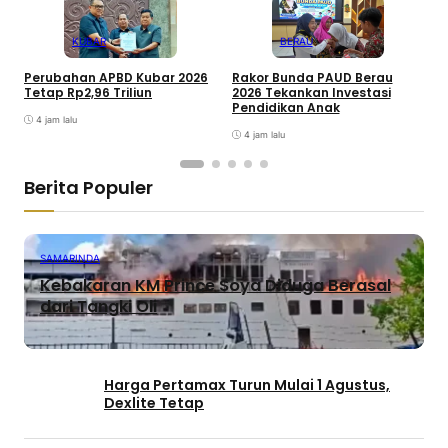
KUBAR
BERAU
Perubahan APBD Kubar 2026
Rakor Bunda PAUD Berau
P
Tetap Rp2,96 Triliun
2026 Tekankan Investasi
2
Pendidikan Anak
M
4 jam lalu
4 jam lalu
Berita Populer
SAMARINDA
Kebakaran KM Prince Soya Diduga Berasal
dari Tangki Oli
Harga Pertamax Turun Mulai 1 Agustus,
Dexlite Tetap