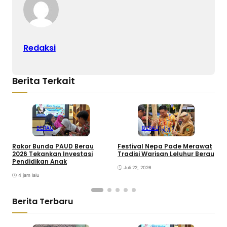
Redaksi
Berita Terkait
BERAU
BERAU
Rakor Bunda PAUD Berau
Festival Nepa Pade Merawat
P
2026 Tekankan Investasi
Tradisi Warisan Leluhur Berau
P
Pendidikan Anak
P
Juli 22, 2026
4 jam lalu
Berita Terbaru