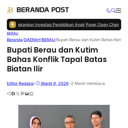
Tekankan Investasi Pendidikan Anak
|
Paser Open Championship 2026
BERAU
Beranda
/
DAERAH
/
BERAU
/
Bupati Berau dan Kutim Bahas Konflik T
Bupati Berau dan Kutim
Bahas Konflik Tapal Batas
Biatan Ilir
Editor Redaksi
•
Maret 6, 2026
•
2 Menit membaca
Facebook
Twitter
Pinterest
Mail
WhatsApp