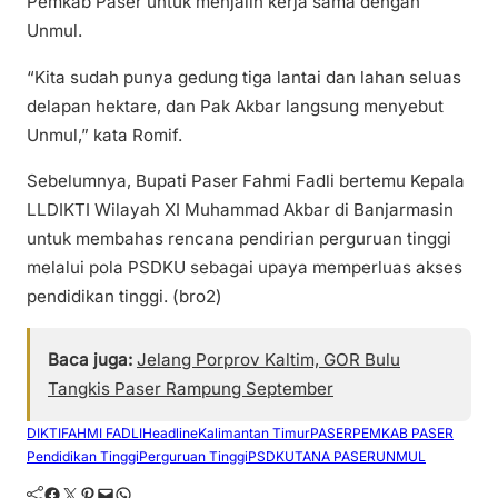
Pemkab Paser untuk menjalin kerja sama dengan
Unmul.
“Kita sudah punya gedung tiga lantai dan lahan seluas
delapan hektare, dan Pak Akbar langsung menyebut
Unmul,” kata Romif.
Sebelumnya, Bupati Paser Fahmi Fadli bertemu Kepala
LLDIKTI Wilayah XI Muhammad Akbar di Banjarmasin
untuk membahas rencana pendirian perguruan tinggi
melalui pola PSDKU sebagai upaya memperluas akses
pendidikan tinggi. (bro2)
Baca juga:
Jelang Porprov Kaltim, GOR Bulu
Tangkis Paser Rampung September
DIKTI
FAHMI FADLI
Headline
Kalimantan Timur
PASER
PEMKAB PASER
Pendidikan Tinggi
Perguruan Tinggi
PSDKU
TANA PASER
UNMUL
Facebook
Twitter
Pinterest
Mail
WhatsApp