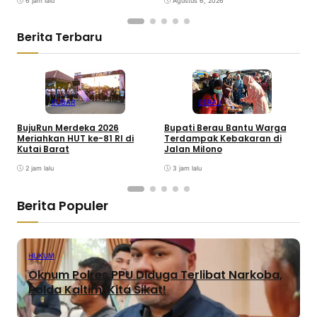
6 jam lalu
Agustus 6, 2026
Berita Terbaru
KUBAR
BERAU
BujuRun Merdeka 2026
Bupati Berau Bantu Warga
P
Meriahkan HUT ke-81 RI di
Terdampak Kebakaran di
S
Kutai Barat
Jalan Milono
S
2 jam lalu
3 jam lalu
Berita Populer
HUKUM
Oknum Polres PPU Diduga Terlibat Narkoba,
Polda Kaltim: Kita Sikat!