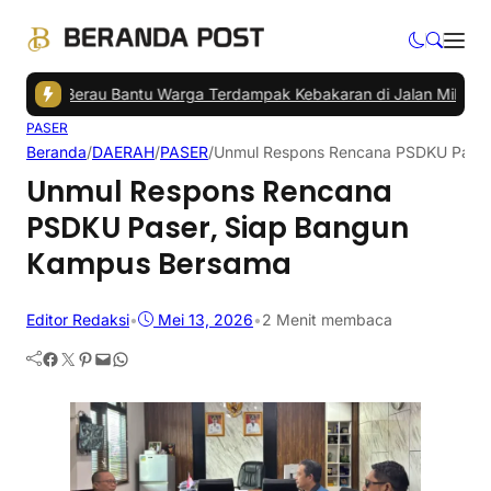
ati Berau Bantu Warga Terdampak Kebakaran di Jalan Milono
|
Penum
PASER
Beranda
/
DAERAH
/
PASER
/
Unmul Respons Rencana PSDKU Paser
Unmul Respons Rencana
PSDKU Paser, Siap Bangun
Kampus Bersama
Editor Redaksi
•
Mei 13, 2026
•
2 Menit membaca
Facebook
Twitter
Pinterest
Mail
WhatsApp