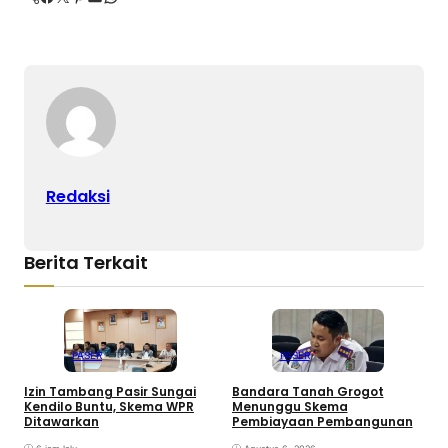
Redaksi
Berita Terkait
PASER
PASER
Izin Tambang Pasir Sungai
Bandara Tanah Grogot
J
Kendilo Buntu, Skema WPR
Menunggu Skema
B
Ditawarkan
Pembiayaan Pembangunan
S