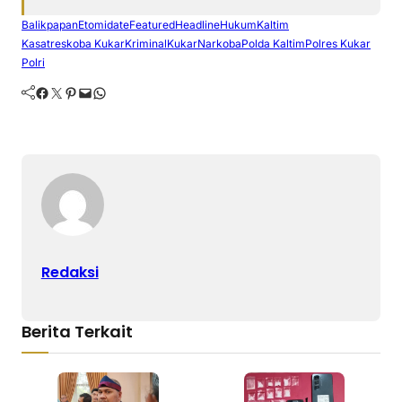
Balikpapan
Etomidate
Featured
Headline
Hukum
Kaltim
Kasatreskoba Kukar
Kriminal
Kukar
Narkoba
Polda Kaltim
Polres Kukar
Polri
Facebook
Twitter
Pinterest
Mail
WhatsApp
Redaksi
Berita Terkait