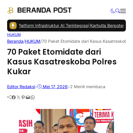
 Platform Infrastruktur AI Terintegrasi
|
Karhutla Berpotensi Ancam 
HUKUM
Beranda
/
HUKUM
/
70 Paket Etomidate dari Kasus Kasatreskoba P
70 Paket Etomidate dari
Kasus Kasatreskoba Polres
Kukar
Editor Redaksi
•
Mei 17, 2026
•
2 Menit membaca
Facebook
Twitter
Pinterest
Mail
WhatsApp