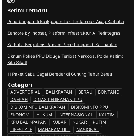
Berita Terbaru
Penerbangan di Balikpapan Tak Terdampak Asap Karhutla
Zankore by Indosat, Platform Infrastruktur AI Terintegrasi
Karhutla Berpotensi Ancam Penerbangan di Kalimantan
Oknum Polres PPU Diduga Terlibat Narkoba, Polda Kaltim:
Kita Sikat!
11 Paket Sabu Gagal Beredar di Gunung Tabur Berau
Kategori
ADVERTORIAL
BALIKPAPAN
BERAU
BONTANG
DAERAH
DINAS PERIKANAN PPU
DISKOMINFO BALIKPAPAN
DISKOMINFO PPU
EKONOMI
HUKUM
INTERNASIONAL
KALTIM
KPU BALIKPAPAN
KUBAR
KUKAR
KUTIM
LIFESTYLE
MAHAKAM ULU
NASIONAL