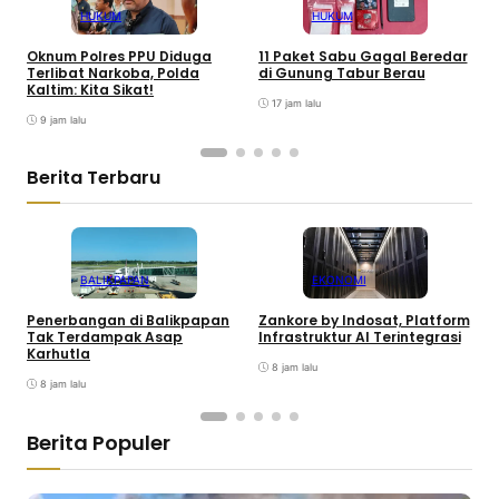
HUKUM
HUKUM
Oknum Polres PPU Diduga
11 Paket Sabu Gagal Beredar
P
Terlibat Narkoba, Polda
di Gunung Tabur Berau
P
Kaltim: Kita Sikat!
S
17 jam lalu
9 jam lalu
Berita Terbaru
BALIKPAPAN
EKONOMI
Penerbangan di Balikpapan
Zankore by Indosat, Platform
K
Tak Terdampak Asap
Infrastruktur AI Terintegrasi
P
Karhutla
8 jam lalu
8 jam lalu
Berita Populer