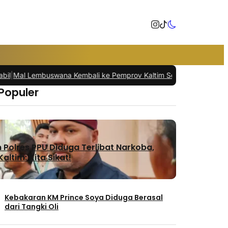
l Lembuswana Kembali ke Pemprov Kaltim Setelah 30 Tahun
|
ISRA 2
 Populer
Polres PPU Diduga Terlibat Narkoba,
altim: Kita Sikat!
Kebakaran KM Prince Soya Diduga Berasal
dari Tangki Oli