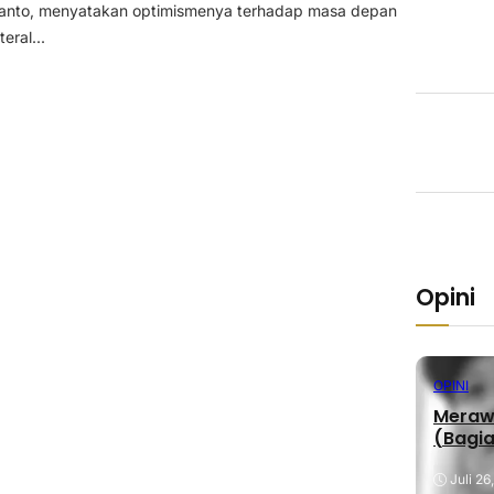
anto, menyatakan optimismenya terhadap masa depan
eral...
Opini
OPINI
Merawa
(Bagia
Juli 26