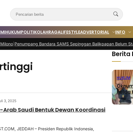
MI
HUKUM
POLITIK
OLAHRAGA
LIFESTYLE
ADVERTORIAL
INFO
|
Penumpang Bandara SAMS Sepinggan Balikpapan Belum Stabil
|
Ma
Berita
tinggi
HUKUM
Oknum 
Polda K
uli 3, 2025
-Arab Saudi Bentuk Dewan Koordinasi
COM, JEDDAH – Presiden Republik Indonesia,