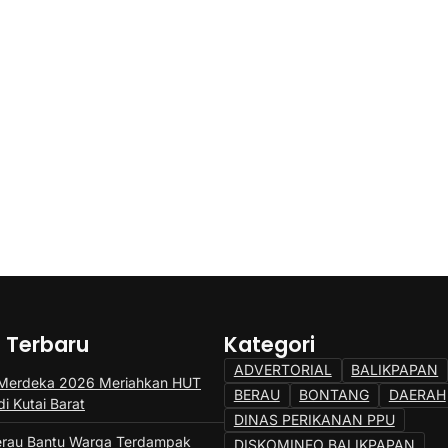
a Terbaru
Kategori
ADVERTORIAL
BALIKPAPAN
 Merdeka 2026 Meriahkan HUT
BERAU
BONTANG
DAERAH
di Kutai Barat
DINAS PERIKANAN PPU
erau Bantu Warga Terdampak
DISKOMINFO BALIKPAPAN