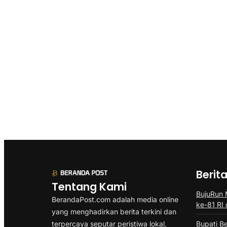
Berit
Tentang Kami
BujuRun
BerandaPost.com adalah media online
ke-81 RI 
yang menghadirkan berita terkini dan
terpercaya seputar peristiwa lokal,
Bupati B