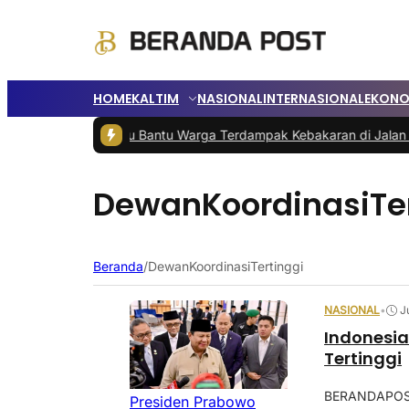
HOME
KALTIM
NASIONAL
INTERNASIONAL
EKONO
at
|
Bupati Berau Bantu Warga Terdampak Kebakaran di Jalan Milono
DewanKoordinasiTer
Beranda
/
DewanKoordinasiTertinggi
NASIONAL
•
J
Indonesia
Tertinggi
BERANDAPOST.
Presiden Prabowo