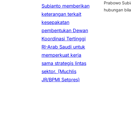
Prabowo Subi
Subianto memberikan
hubungan bilat
keterangan terkait
kesepakatan
pembentukan Dewan
Koordinasi Tertinggi
RI-Arab Saudi untuk
memperkuat kerja
sama strategis lintas
sektor.
(Muchlis
JR/BPMI Setpres)