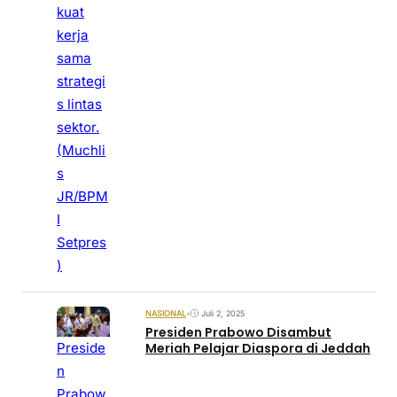
kuat
kerja
sama
strategi
s lintas
sektor.
(Muchli
s
JR/BPM
I
Setpres
)
NASIONAL
•
Juli 2, 2025
Presiden Prabowo Disambut
Preside
Meriah Pelajar Diaspora di Jeddah
n
Prabow