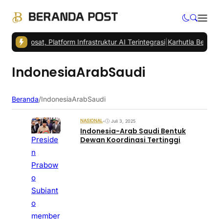
 Indosat, Platform Infrastruktur AI Terintegrasi
|
Karhutla Berpotensi
IndonesiaArabSaudi
Beranda
/
IndonesiaArabSaudi
NASIONAL
•
Juli 3, 2025
Indonesia-Arab Saudi Bentuk
Preside
Dewan Koordinasi Tertinggi
n
Prabow
o
Subiant
o
member