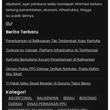
dipahami, agar pembaca selalu mendapat informasi terbaru
tentang pemerintahan, ekonomi, infrastruktur, hingga
isu publik lainnya.
Berita Terbaru
Penerbangan di Balikpapan Tak Terdampak Asap Karhutla
Zankore by Indosat, Platform Infrastruktur AI Terintegrasi
Karhutla Berpotensi Ancam Penerbangan di Kalimantan
Oknum Polres PPU Diduga Terlibat Narkoba, Polda Kaltim:
Kita Sikat!
11 Paket Sabu Gagal Beredar di Gunung Tabur Berau
Kategori
ADVERTORIAL
BALIKPAPAN
BERAU
BONTANG
DAERAH
DINAS PERIKANAN PPU
DISKOMINFO BALIKPAPAN
DISKOMINFO PPU