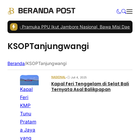
ggota Pramuka PPU Ikut Jambore Nasional, Bawa Misi Daerah
|
Wali
KSOPTanjungwangi
Beranda
/
KSOPTanjungwangi
NASIONAL
•
Juli 4, 2025
Kapal Feri Tenggelam di Selat Bali
Kapal
Ternyata Asal Balikpapan
Feri
KMP
Tunu
Pratam
a Jaya
yang