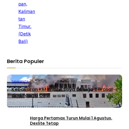
pan,
Kaliman
tan
Timur.
(Detik
Bali)
Berita Populer
SAMARINDA
Kebakaran KM Prince Soya Diduga Berasal
dari Tangki Oli
Harga Pertamax Turun Mulai 1 Agustus,
Dexlite Tetap