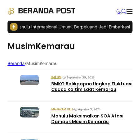
KN Menuju Internasional Umum, Berpeluang Jadi Embarkasi Haji
|
Ped
MusimKemarau
Beranda
/
MusimKemarau
KALTIM
•
September 30, 2025
BMKG Balikpapan Ungkap Fluktuasi
Cuaca Kaltim saat Kemarau
MAHAKAM ULU
•
Agustus 3, 2025
Mahulu Maksimalkan SOA Atasi
Dampak Musim Kemarau