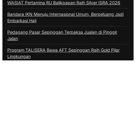
WASIAT Pertamina RU Balikpapan Raih Silver ISRA 2026
Bandara IKN Menuju Internasional Umum, Berpeluang Jadi
Embarkasi Haji
Pedagang Pasar Sepinggan Terpaksa Jualan di Pinggir
Jalan
Program TALISERA Bawa AFT Sepinggan Raih Gold Pilar
Lingkungan
Penerbangan di Balikpapan Tak Terdampak Asap Karhutla
Kategori
ADVERTORIAL
BALIKPAPAN
BERAU
BONTANG
DAERAH
DINAS PERIKANAN PPU
DISKOMINFO BALIKPAPAN
DISKOMINFO PPU
EKONOMI
HUKUM
INTERNASIONAL
KALTIM
KPU BALIKPAPAN
KUBAR
KUKAR
KUTIM
LIFESTYLE
MAHAKAM ULU
NASIONAL
OLAHRAGA
OPINI
PASER
POLITIK
PPU