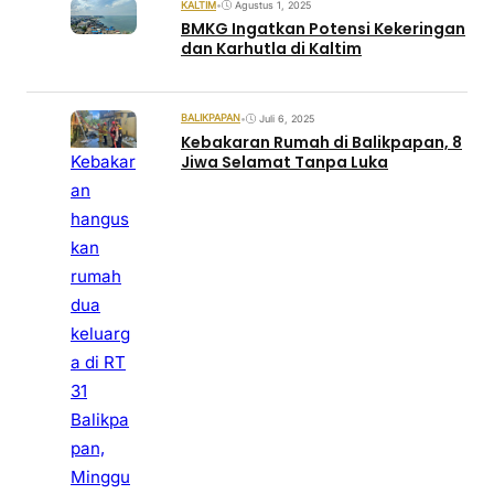
KALTIM
•
Agustus 1, 2025
BMKG Ingatkan Potensi Kekeringan
dan Karhutla di Kaltim
BALIKPAPAN
•
Juli 6, 2025
Kebakaran Rumah di Balikpapan, 8
Kebakar
Jiwa Selamat Tanpa Luka
an
hangus
kan
rumah
dua
keluarg
a di RT
31
Balikpa
pan,
Minggu