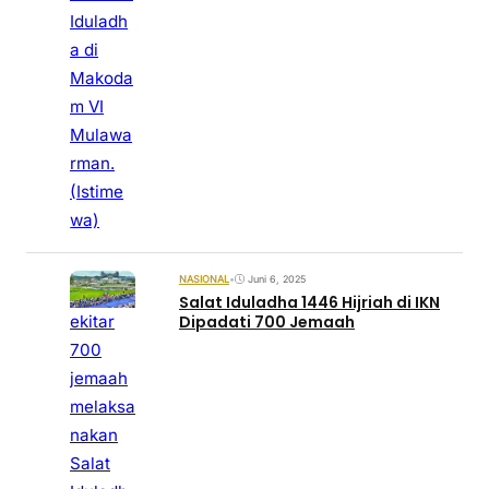
Iduladh
a di
Makoda
m VI
Mulawa
rman.
(Istime
wa)
NASIONAL
•
Juni 6, 2025
Salat Iduladha 1446 Hijriah di IKN
ekitar
Dipadati 700 Jemaah
700
jemaah
melaksa
nakan
Salat