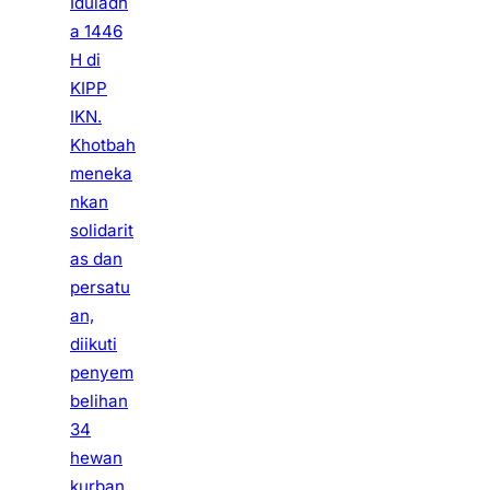
Iduladh
a 1446
H di
KIPP
IKN.
Khotbah
meneka
nkan
solidarit
as dan
persatu
an,
diikuti
penyem
belihan
34
hewan
kurban.