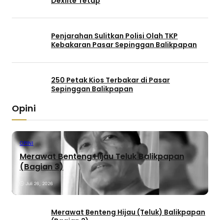
Dexlite Tetap
Penjarahan Sulitkan Polisi Olah TKP
Kebakaran Pasar Sepinggan Balikpapan
250 Petak Kios Terbakar di Pasar
Sepinggan Balikpapan
Opini
OPINI
Merawat Benteng Hijau Teluk Balikpapan
(Bagian 3)
Juli 26, 2026
Merawat Benteng Hijau (Teluk) Balikpapan