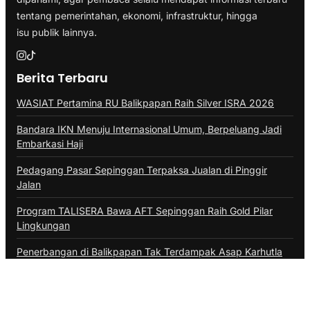
tentang pemerintahan, ekonomi, infrastruktur, hingga
isu publik lainnya.
Berita Terbaru
WASIAT Pertamina RU Balikpapan Raih Silver ISRA 2026
Bandara IKN Menuju Internasional Umum, Berpeluang Jadi
Embarkasi Haji
Pedagang Pasar Sepinggan Terpaksa Jualan di Pinggir
Jalan
Program TALISERA Bawa AFT Sepinggan Raih Gold Pilar
Lingkungan
Penerbangan di Balikpapan Tak Terdampak Asap Karhutla
Kategori
ADVERTORIAL
BALIKPAPAN
BERAU
BONTANG
DAERAH
DINAS PERIKANAN PPU