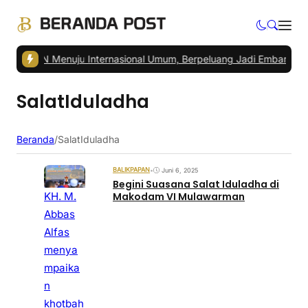
ra IKN Menuju Internasional Umum, Berpeluang Jadi Embarkasi Haji
|
SalatIduladha
Beranda
/
SalatIduladha
BALIKPAPAN
•
Juni 6, 2025
Begini Suasana Salat Iduladha di
KH. M.
Makodam VI Mulawarman
Abbas
Alfas
menya
mpaika
n
khotbah