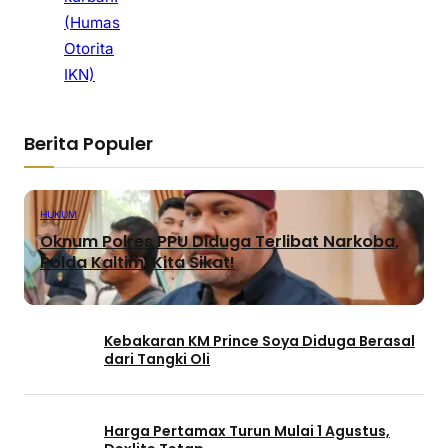
(Humas
Otorita
IKN)
Berita Populer
HUKUM
Oknum Polres PPU Diduga Terlibat Narkoba,
Polda Kaltim: Kita Sikat!
Kebakaran KM Prince Soya Diduga Berasal
dari Tangki Oli
Harga Pertamax Turun Mulai 1 Agustus,