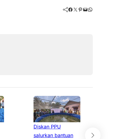
Facebook
Twitter
Pinterest
Mail
WhatsApp
Diskan PPU
Diskan Kab
salurkan bantuan
PPU menyer