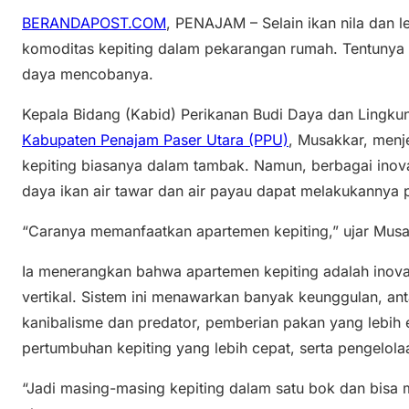
BERANDAPOST.COM
, PENAJAM – Selain ikan nila dan 
komoditas kepiting dalam pekarangan rumah. Tentunya i
daya mencobanya.
Kepala Bidang (Kabid) Perikanan Budi Daya dan Lingk
Kabupaten Penajam Paser Utara (PPU)
, Musakkar, men
kepiting biasanya dalam tambak. Namun, berbagai inov
daya ikan air tawar dan air payau dapat melakukannya
“Caranya memanfaatkan apartemen kepiting,” ujar Musa
Ia menerangkan bahwa apartemen kepiting adalah inovas
vertikal. Sistem ini menawarkan banyak keunggulan, an
kanibalisme dan predator, pemberian pakan yang lebih efe
pertumbuhan kepiting yang lebih cepat, serta pengelolaan
“Jadi masing-masing kepiting dalam satu bok dan bis