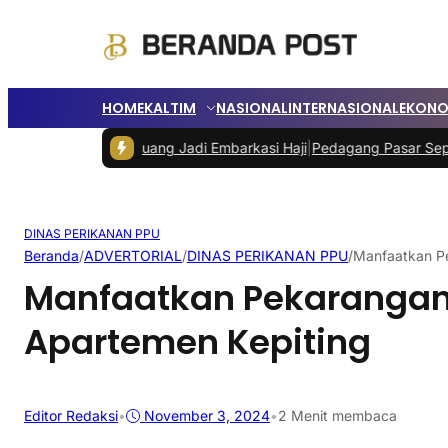
HOME
KALTIM
NASIONAL
INTERNASIONAL
EKONO
eluang Jadi Embarkasi Haji
|
Pedagang Pasar Sepinggan Terpaksa Jual
DINAS PERIKANAN PPU
Beranda
/
ADVERTORIAL
/
DINAS PERIKANAN PPU
/
Manfaatkan Pe
Manfaatkan Pekarangan
Apartemen Kepiting
Editor Redaksi
•
November 3, 2024
•
2 Menit membaca