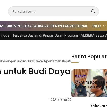
MI
HUKUM
POLITIK
OLAHRAGA
LIFESTYLE
ADVERTORIAL
INFO
an di Pinggir Jalan
|
Program TALISERA Bawa AFT Sepinggan Raih G
Berita Populer
karangan untuk Budi Daya Apartemen Kepiting
 untuk Budi Daya
HUKUM
Oknum Polres PP
Polda Kaltim: Kit
Facebook
Twitter
Pinterest
Mail
WhatsApp
Kebakara