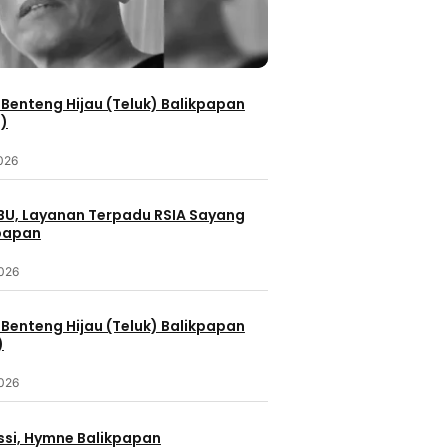
Benteng Hijau (Teluk) Balikpapan
2)
2026
IBU, Layanan Terpadu RSIA Sayang
kpapan
2026
Benteng Hijau (Teluk) Balikpapan
)
2026
ssi, Hymne Balikpapan