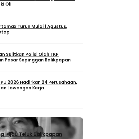
ki Oli
rtamax Turun Mulai 1 Agustus,
Tetap
n Sulitkan Polisi Olah TKP
n Pasar Sepinggan Balikpapan
 PPU 2026 Hadirkan 24 Perusahaan,
uan Lowongan Kerja
 Hijau Teluk Balikpapan