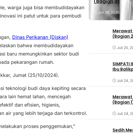
(Bagian 3)
lele, warga juga bisa membudidayakan
Juli 26, 2026
novasi ini patut untuk para pembudi
Merawat 
(Bagian 
ungan,
Dinas Perikanan (Diskan)
jelaskan bahwa membudidayakan
Juli 25, 
asi baru memungkinkan sektor budi
 pada pekarangan rumah.
SIMPATI 
Ibu Bali
kkar, Jumat (25/10/2024).
Juli 24, 
i teknologi budi daya kepiting secara
tara lain hemat lahan, mencegah
Merawat 
(Bagian 1
ktif dan efisien, higienis,
 air yang lebih terjaga dan terkontrol.
Juli 24, 
a melakukan proses penggemukan,”
Sedih Me