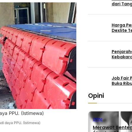
dari Tang
Harga Pe
Dexlite 
Penjaraha
Kebakara
Job Fair
Buka Rib
Opini
aya PPU. (Istimewa)
OPINI
di daya PPU. (Istimewa)
Merawat Benteng