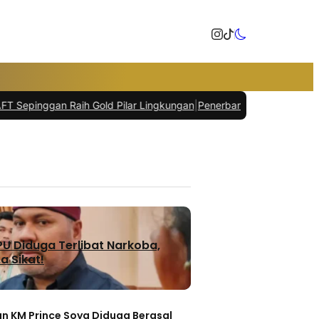
old Pilar Lingkungan
|
Penerbangan di Balikpapan Tak Terdampak A
U Diduga Terlibat Narkoba,
a Sikat!
n KM Prince Soya Diduga Berasal