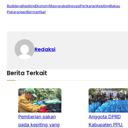
BudidayaKepiting
EkonomiMasyarakat
InovasiPerikanan
KepitingBakau
PekaranganBermanfaat
Redaksi
Berita Terkait
Pemberian pakan
Anggota DPRD
pada kepiting yang
Kabupaten PPU,