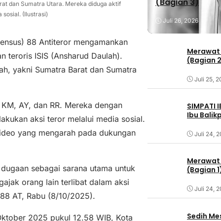
(Bagian 3)
at dan Sumatra Utara. Mereka diduga aktif
osial. (Ilustrasi)
Juli 26, 2026
ensus) 88 Antiteror mengamankan
Merawat 
teroris ISIS (Ansharud Daulah).
(Bagian 
ah, yakni Sumatra Barat dan Sumatra
Juli 25, 
, KM, AY, dan RR. Mereka dengan
SIMPATI 
Ibu Bali
kukan aksi teror melalui media sosial.
 video yang mengarah pada dukungan
Juli 24, 
Merawat 
 dugaan sebagai sarana utama untuk
(Bagian 1
ak orang lain terlibat dalam aksi
Juli 24, 
 88 AT, Rabu (8/10/2025).
Sedih Me
tober 2025 pukul 12.58 WIB, Kota