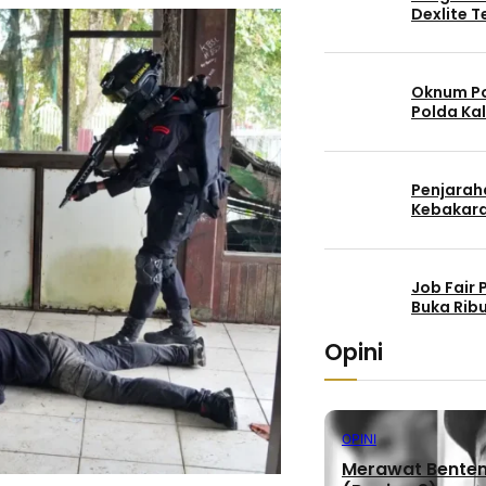
Dexlite 
Oknum Po
Polda Kal
Penjaraha
Kebakara
Job Fair
Buka Rib
Opini
OPINI
Merawat Benteng