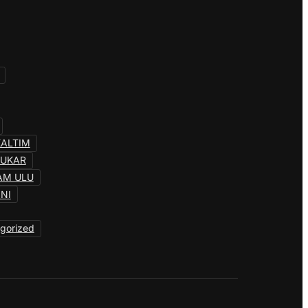
KALTIM
KUKAR
AM ULU
INI
gorized