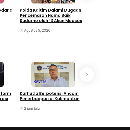
edar di
Polda Kaltim Dalami Dugaan
11 Anak Jalani Reha
Pencemaran Nama Baik
Narkotika di Tan
Sudarno oleh 13 Akun Medsos
Samarinda
Agustus 5, 2026
Agustus 4, 2026
KALTIM
HUKUM
tform
Karhutla Berpotensi Ancam
Oknum Polres PPU
rasi
Penerbangan di Kalimantan
Terlibat Narkoba,
Kita Sikat!
2 jam lalu
2 jam lalu