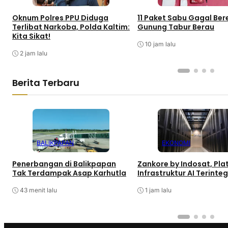
Oknum Polres PPU Diduga
11 Paket Sabu Gagal Ber
Terlibat Narkoba, Polda Kaltim:
Gunung Tabur Berau
Kita Sikat!
10 jam lalu
2 jam lalu
Berita Terbaru
BALIKPAPAN
EKONOMI
Penerbangan di Balikpapan
Zankore by Indosat, Pla
Tak Terdampak Asap Karhutla
Infrastruktur AI Terinteg
43 menit lalu
1 jam lalu