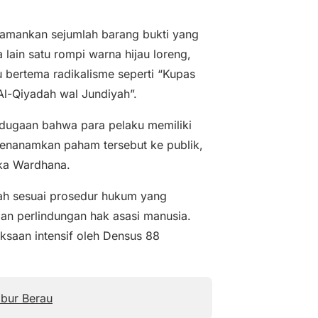
amankan sejumlah barang bukti yang
 lain satu rompi warna hijau loreng,
ku bertema radikalisme seperti “Kupas
Al-Qiyadah wal Jundiyah”.
dugaan bahwa para pelaku memiliki
 menanamkan paham tersebut ke publik,
Eka Wardhana.
ah sesuai prosedur hukum yang
an perlindungan hak asasi manusia.
ksaan intensif oleh Densus 88
abur Berau