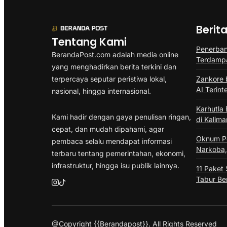
Berit
Tentang Kami
Penerban
BerandaPost.com adalah media online
Terdampa
yang menghadirkan berita terkini dan
terpercaya seputar peristiwa lokal,
Zankore b
AI Terint
nasional, hingga internasional.
Karhutla
Kami hadir dengan gaya penulisan ringan,
di Kalima
cepat, dan mudah dipahami, agar
Oknum Po
pembaca selalu mendapat informasi
Narkoba, 
terbaru tentang pemerintahan, ekonomi,
infrastruktur, hingga isu publik lainnya.
11 Paket
Tabur Be
@Copyright {{Berandapost}}. All Rights Reserved