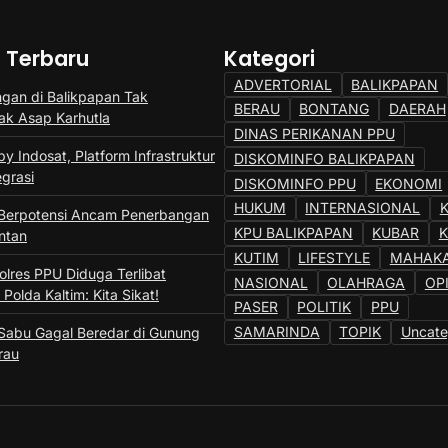
a Terbaru
Kategori
ADVERTORIAL
BALIKPAPAN
gan di Balikpapan Tak
BERAU
BONTANG
DAERAH
k Asap Karhutla
DINAS PERIKANAN PPU
y Indosat, Platform Infrastruktur
DISKOMINFO BALIKPAPAN
egrasi
DISKOMINFO PPU
EKONOMI
HUKUM
INTERNASIONAL
 Berpotensi Ancam Penerbangan
KPU BALIKPAPAN
KUBAR
ntan
KUTIM
LIFESTYLE
MAHAK
lres PPU Diduga Terlibat
NASIONAL
OLAHRAGA
OP
Polda Kaltim: Kita Sikat!
PASER
POLITIK
PPU
SAMARINDA
TOPIK
Uncate
 Sabu Gagal Beredar di Gunung
rau