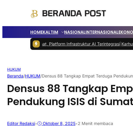
HOME
KALTIM
NASIONAL
INTERNASIONAL
EKONO
y Indosat, Platform Infrastruktur AI Terintegrasi
|
Karhutla Berpotens
HUKUM
Beranda
/
HUKUM
/
Densus 88 Tangkap Empat Terduga Pendukung
Densus 88 Tangkap Emp
Pendukung ISIS di Suma
Editor Redaksi
•
Oktober 8, 2025
•
2 Menit membaca