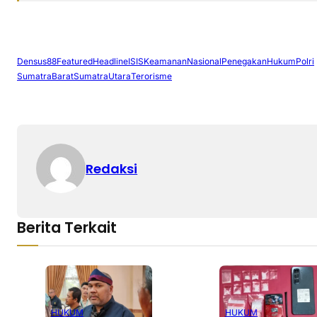
Densus88
Featured
Headline
ISIS
KeamananNasional
PenegakanHukum
Polri
SumatraBarat
SumatraUtara
Terorisme
Redaksi
Berita Terkait
HUKUM
HUKUM