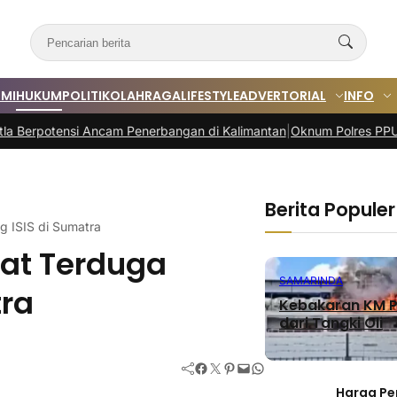
MI
HUKUM
POLITIK
OLAHRAGA
LIFESTYLE
ADVERTORIAL
INFO
i Ancam Penerbangan di Kalimantan
|
Oknum Polres PPU Diduga Terliba
Berita Populer
 ISIS di Sumatra
at Terduga
SAMARINDA
tra
Kebakaran KM P
dari Tangki Oli
Facebook
Twitter
Pinterest
Mail
WhatsApp
Harga Pe