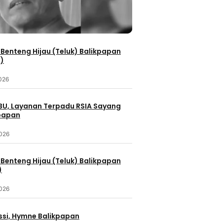
Benteng Hijau (Teluk) Balikpapan
2)
2026
IBU, Layanan Terpadu RSIA Sayang
kpapan
2026
Benteng Hijau (Teluk) Balikpapan
)
2026
ssi, Hymne Balikpapan