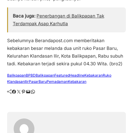
Baca juga:
Penerbangan di Balikpapan Tak
Terdampak Asap Karhutla
Sebelumnya Berandapost.com memberitakan
kebakaran besar melanda dua unit ruko Pasar Baru,
Kelurahan Klandasan Ilir, Kota Balikpapan, Rabu subuh
tadi. Kebakaran terjadi sekira pukul 04.30 Wita. (bro2)
Balikpapan
BPBDBalikpapan
Featured
Headline
KebakaranRuko
KlandasanIlir
PasarBaru
PemadamanKebakaran
Facebook
Twitter
Pinterest
Mail
WhatsApp