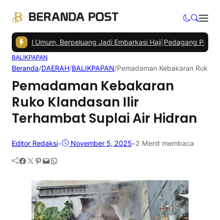
nal Umum, Berpeluang Jadi Embarkasi Haji
|
Pedagang Pasar Sepingga
BALIKPAPAN
Beranda
/
DAERAH
/
BALIKPAPAN
/
Pemadaman Kebakaran Ruko Klan
Pemadaman Kebakaran
Ruko Klandasan Ilir
Terhambat Suplai Air Hidran
Editor Redaksi
•
November 5, 2025
•
2 Menit membaca
Facebook
Twitter
Pinterest
Mail
WhatsApp