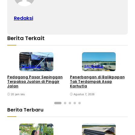
Redaksi
Berita Terkait
BALIKPAPAN
BALIKPAPAN
Pedagang Pasar Sepinggan
Penerbangan di Balikpapan
W
Terpaksa Jualan di Pinggir
Tak Terdampak Asap
P
Jalan
Karhutla
K
20 jam lalu
Agustus 7, 2026
Berita Terbaru