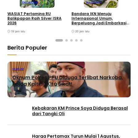
EKONOMI
NASIONAL
WASIAT Pertamina RU
Bandara IKN Menuju
P
Balikpapan Raih Silver ISRA
Internasional Umum,
T
2026
Berpeluang Jadi Embarkasi
J
Haji
19 jam lalu
20 jam lalu
Berita Populer
HUKUM
Oknum Polres PPU Diduga Terlibat Narkoba,
Polda Kaltim: Kita Sikat!
Kebakaran KM Prince Soya Diduga Berasal
dari Tangki Oli
Harga Pertamax Turun Mulai 1 Agustus,