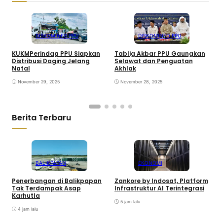
DISKOMINFO PPU
DISKOMINFO PPU
KUKMPerindag PPU Siapkan
Tablig Akbar PPU Gaungkan
Distribusi Daging Jelang
Selawat dan Penguatan
B
Natal
Akhlak
d
S
November 29, 2025
November 28, 2025
Berita Terbaru
BALIKPAPAN
EKONOMI
Penerbangan di Balikpapan
Zankore by Indosat, Platform
K
Tak Terdampak Asap
Infrastruktur AI Terintegrasi
P
Karhutla
5 jam lalu
4 jam lalu