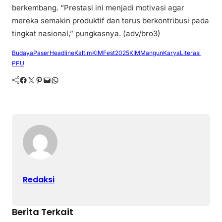
berkembang. “Prestasi ini menjadi motivasi agar
mereka semakin produktif dan terus berkontribusi pada
tingkat nasional,” pungkasnya. (adv/bro3)
BudayaPaser
Headline
Kaltim
KIMFest2025
KIMMangunKarya
Literasi
PPU
Facebook
Twitter
Pinterest
Mail
WhatsApp
Redaksi
Berita Terkait