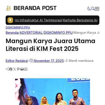
tform Infrastruktur AI Terintegrasi
|
Karhutla Berpotensi Ancam Pener
DISKOMINFO PPU
Beranda
/
ADVERTORIAL
/
DISKOMINFO PPU
/
Mangun Karya Juara 
Mangun Karya Juara Utama
Literasi di KIM Fest 2025
Editor Redaksi
•
November 17, 2025
•
2 Menit membaca
Facebook
Twitter
Pinterest
Mail
WhatsApp