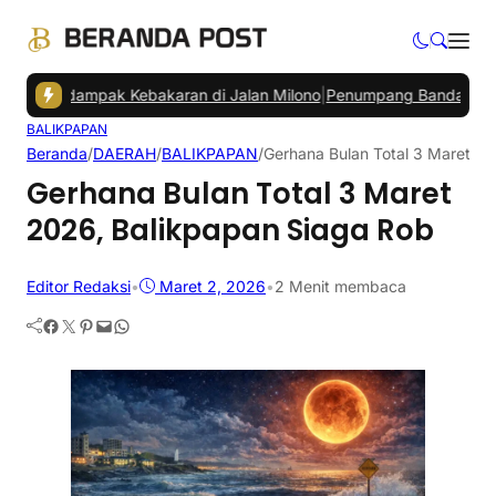
Terdampak Kebakaran di Jalan Milono
|
Penumpang Bandara SAMS Se
BALIKPAPAN
Beranda
/
DAERAH
/
BALIKPAPAN
/
Gerhana Bulan Total 3 Maret 2
Gerhana Bulan Total 3 Maret
2026, Balikpapan Siaga Rob
Editor Redaksi
•
Maret 2, 2026
•
2 Menit membaca
Facebook
Twitter
Pinterest
Mail
WhatsApp