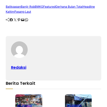
Balikpapan
Banjir Rob
BMKG
Featured
Gerhana Bulan Total
Headline
Kaltim
Pasang Laut
Facebook
Twitter
Pinterest
Mail
WhatsApp
Redaksi
Berita Terkait
BALIKPAPAN
BALIKPAPAN