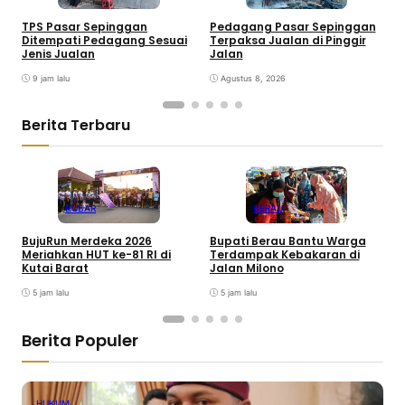
TPS Pasar Sepinggan
Pedagang Pasar Sepinggan
P
Ditempati Pedagang Sesuai
Terpaksa Jualan di Pinggir
T
Jenis Jualan
Jalan
K
9 jam lalu
Agustus 8, 2026
Berita Terbaru
KUBAR
BERAU
BujuRun Merdeka 2026
Bupati Berau Bantu Warga
P
Meriahkan HUT ke-81 RI di
Terdampak Kebakaran di
S
Kutai Barat
Jalan Milono
S
5 jam lalu
5 jam lalu
Berita Populer
HUKUM