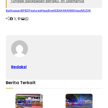
Tunggal Balikpapan Berlaku, Ini Skemanya
Balikpapan
BPBD
Featured
Headline
KEBAKARAN
Mitigasi
MUDIK
Facebook
Twitter
Pinterest
Mail
WhatsApp
Redaksi
Berita Terkait
DISKOMINFO
DISKOMINFO
BALIKPAPAN
BALIKPAPAN