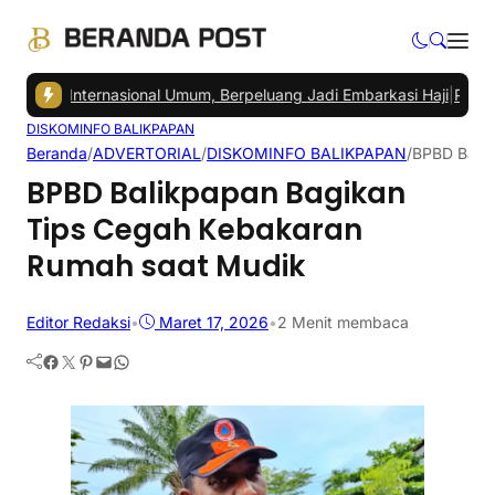
u Internasional Umum, Berpeluang Jadi Embarkasi Haji
|
Pedagang Pa
DISKOMINFO BALIKPAPAN
Beranda
/
ADVERTORIAL
/
DISKOMINFO BALIKPAPAN
/
BPBD Balik
BPBD Balikpapan Bagikan
Tips Cegah Kebakaran
Rumah saat Mudik
Editor Redaksi
•
Maret 17, 2026
•
2 Menit membaca
Facebook
Twitter
Pinterest
Mail
WhatsApp