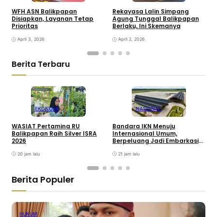
WFH ASN Balikpapan
Rekayasa Lalin Simpang
A
Disiapkan, Layanan Tetap
Agung Tunggal Balikpapan
B
Prioritas
Berlaku, Ini Skemanya
M
April 3, 2026
April 2, 2026
Berita Terbaru
EKONOMI
NASIONAL
WASIAT Pertamina RU
Bandara IKN Menuju
P
Balikpapan Raih Silver ISRA
Internasional Umum,
T
2026
Berpeluang Jadi Embarkasi
J
Haji
20 jam lalu
21 jam lalu
Berita Populer
HUKUM