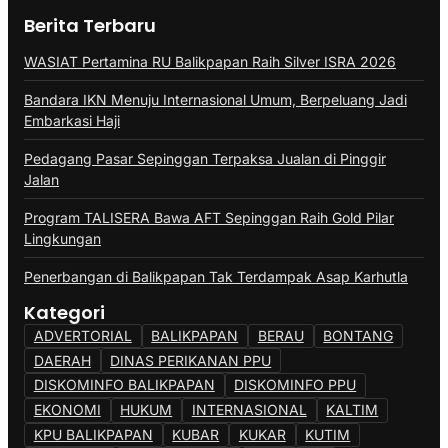
Berita Terbaru
WASIAT Pertamina RU Balikpapan Raih Silver ISRA 2026
Bandara IKN Menuju Internasional Umum, Berpeluang Jadi
Embarkasi Haji
Pedagang Pasar Sepinggan Terpaksa Jualan di Pinggir
Jalan
Program TALISERA Bawa AFT Sepinggan Raih Gold Pilar
Lingkungan
Penerbangan di Balikpapan Tak Terdampak Asap Karhutla
Kategori
ADVERTORIAL
BALIKPAPAN
BERAU
BONTANG
DAERAH
DINAS PERIKANAN PPU
DISKOMINFO BALIKPAPAN
DISKOMINFO PPU
EKONOMI
HUKUM
INTERNASIONAL
KALTIM
KPU BALIKPAPAN
KUBAR
KUKAR
KUTIM